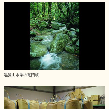
黒髪山水系の竜門峡