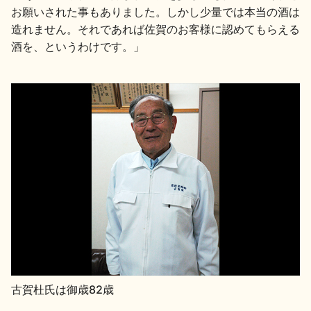
イベント情報TOP
新商品・おすすめ商品
お願いされた事もありました。しかし少量では本当の酒は
造れません。それであれば佐賀のお客様に認めてもらえる
酒を、というわけです。」
季節の商品
イベント情報
地酒蔵元会WEB展示会
地酒蔵元会利酒会
美味しい地酒の選び方
古賀杜氏は御歳82歳
地酒蔵元会とは