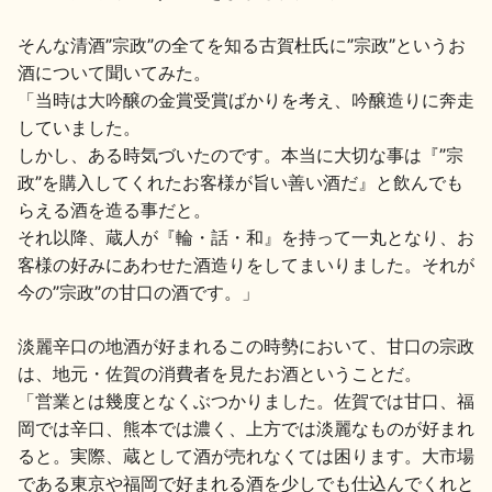
地酒川柳
地酒小説
そんな清酒”宗政”の全てを知る古賀杜氏に”宗政”というお
酒について聞いてみた。
「当時は大吟醸の金賞受賞ばかりを考え、吟醸造りに奔走
していました。
しかし、ある時気づいたのです。本当に大切な事は『”宗
政”を購入してくれたお客様が旨い善い酒だ』と飲んでも
らえる酒を造る事だと。
日本酒の楽しみ方特集
それ以降、蔵人が『輪・話・和』を持って一丸となり、お
客様の好みにあわせた酒造りをしてまいりました。それが
今の”宗政”の甘口の酒です。」
地酒・イベント情報
淡麗辛口の地酒が好まれるこの時勢において、甘口の宗政
は、地元・佐賀の消費者を見たお酒ということだ。
「営業とは幾度となくぶつかりました。佐賀では甘口、福
岡では辛口、熊本では濃く、上方では淡麗なものが好まれ
ると。実際、蔵として酒が売れなくては困ります。大市場
である東京や福岡で好まれる酒を少しでも仕込んでくれと