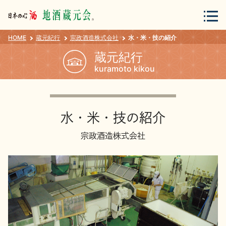
HOME
蔵元紀行
宗政酒造株式会社
水・米・技の紹介
会員登録
ログイン
蔵元紀行
kuramoto kikou
地酒・蔵元について
水・米・技の紹介
宗政酒造株式会社
蔵元紀行
地酒カタログ