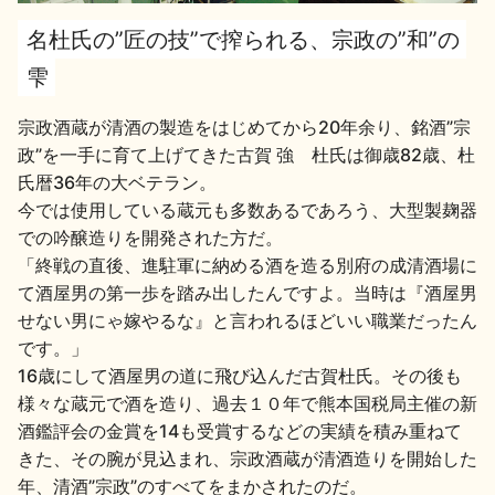
名杜氏の”匠の技”で搾られる、宗政の”和”の
地酒用語集
地酒解体新書
雫
宗政酒蔵が清酒の製造をはじめてから20年余り、銘酒”宗
政”を一手に育て上げてきた古賀 強 杜氏は御歳82歳、杜
お楽しみコンテンツ
氏暦36年の大ベテラン。
今では使用している蔵元も多数あるであろう、大型製麹器
での吟醸造りを開発された方だ。
「終戦の直後、進駐軍に納める酒を造る別府の成清酒場に
て酒屋男の第一歩を踏み出したんですよ。当時は『酒屋男
せない男にゃ嫁やるな』と言われるほどいい職業だったん
です。」
歳時記
地酒蔵元会検定
16歳にして酒屋男の道に飛び込んだ古賀杜氏。その後も
様々な蔵元で酒を造り、過去１０年で熊本国税局主催の新
酒鑑評会の金賞を14も受賞するなどの実績を積み重ねて
きた、その腕が見込まれ、宗政酒蔵が清酒造りを開始した
年、清酒”宗政”のすべてをまかされたのだ。