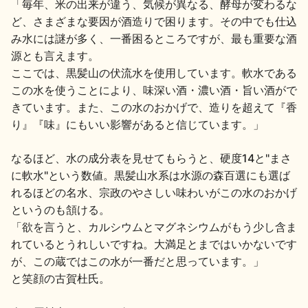
「毎年、米の出来が違う、気候が異なる、酵母が変わるな
ど、さまざまな要因が酒造りで困ります。その中でも仕込
み水には謎が多く、一番困るところですが、最も重要な酒
源とも言えます。
ここでは、黒髪山の伏流水を使用しています。軟水である
この水を使うことにより、味深い酒・濃い酒・旨い酒がで
きています。また、この水のおかげで、造りを超えて『香
り』『味』にもいい影響があると信じています。」
なるほど、水の成分表を見せてもらうと、硬度14と"まさ
に軟水"という数値。黒髪山水系は水源の森百選にも選ば
れるほどの名水、宗政のやさしい味わいがこの水のおかげ
というのも頷ける。
「欲を言うと、カルシウムとマグネシウムがもう少し含ま
れているとうれしいですね。大満足とまではいかないです
が、この蔵ではこの水が一番だと思っています。」
と笑顔の古賀杜氏。