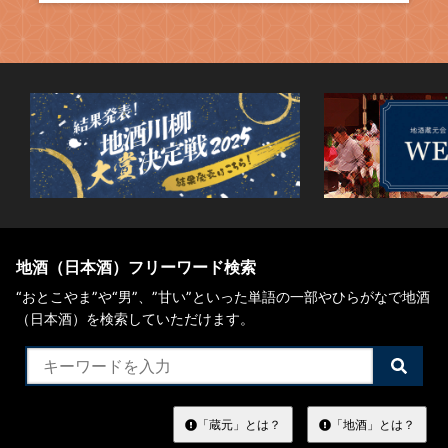
地酒（日本酒）フリーワード検索
“おとこやま”や“男”、”甘い”といった単語の一部やひらがなで地酒
（日本酒）を検索していただけます。
検
索
す
る
「蔵元」とは？
「地酒」とは？