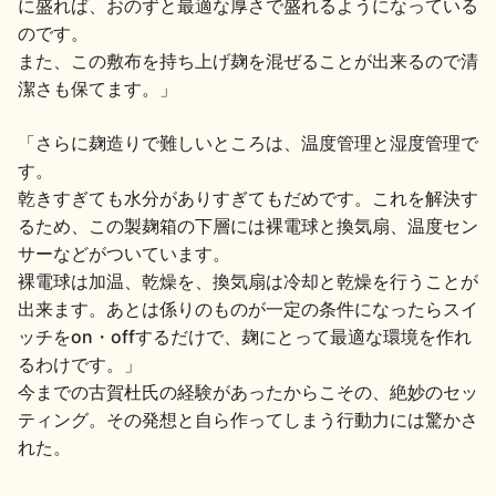
に盛れば、おのずと最適な厚さで盛れるようになっている
のです。
また、この敷布を持ち上げ麹を混ぜることが出来るので清
潔さも保てます。」
「さらに麹造りで難しいところは、温度管理と湿度管理で
す。
乾きすぎても水分がありすぎてもだめです。これを解決す
るため、この製麹箱の下層には裸電球と換気扇、温度セン
サーなどがついています。
裸電球は加温、乾燥を、換気扇は冷却と乾燥を行うことが
出来ます。あとは係りのものが一定の条件になったらスイ
ッチをon・offするだけで、麹にとって最適な環境を作れ
るわけです。」
今までの古賀杜氏の経験があったからこその、絶妙のセッ
ティング。その発想と自ら作ってしまう行動力には驚かさ
れた。