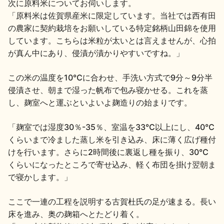
次に原料米についてお伺いします。
「原料米は佐賀県産米に限定しています。当社では西有田
の農家に契約栽培をお願いしている特定銘柄山田錦を使用
しています。こちらは米粒が太いとは言えませんが、心拍
が真ん中にあり、侵漬が漬かりやすいですね。」
この米の温度を10℃に合わせ、手洗い方式で9分～9分半
侵漬させ、朝まで湿った帆布で包み寝かせる。これを蒸
し、麹室へと運ぶといよいよ麹造りの始まりです。
「麹室では湿度30％-35％、室温を33℃以上にし、40℃
くらいまで冷ました蒸し米を引き込み、床に薄く広げ種付
けを行います。さらに2時間後に裏返し種を振り、30℃
くらいになったところで寄せ込み、軽く布団を掛け翌朝ま
で寝かします。」
ここで一連の工程を説明する古賀杜氏の足が速まる。長い
床を進み、奥の麹箱へとたどり着く。