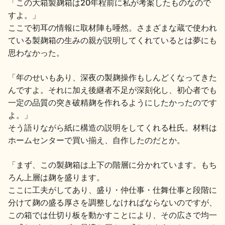
「この大箱製麹箱は20年程前に私が考案したものなので
すよ。」
ここで初耳の情報に取材陣も唖然。さまざまな蔵で使われ
ている製麹箱の生みの親が説明してくれているとは夢にも
思わなかった。
「年のせいもあり、深夜の製麹操作もしんどくなってきた
んですよ。それに加え後継者不足が深刻化し、初心者でも
一定の品質の突き破精麹を作れるようにしたかったのです
よ。」
そう語りながら紙に構造の説明をしてくれる杜氏。材料は
ホームセンターで買い揃え、自作したのだとか。
「まず、この製麹箱は上下の階層に分かれています。もち
ろん上層は麹を盛ります。
ここに工夫がしてあり、盛り・仲仕事・仕舞仕事と段階に
分けて麹の盛る厚さを調整しなければならないのですが、
この箱では仕切り板を動かすことにより、その広さで均一