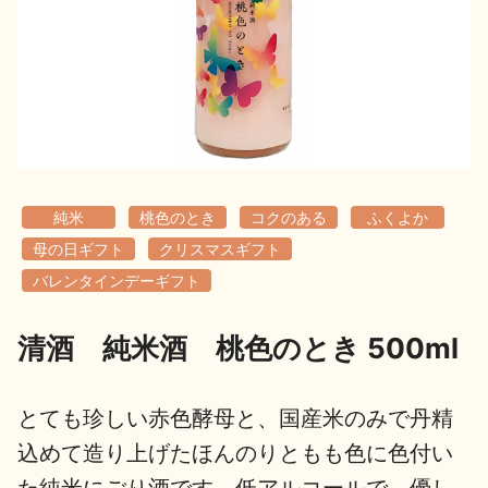
地酒用語集
地酒解体新書
お楽しみコンテンツ
純米
桃色のとき
コクのある
ふくよか
母の日ギフト
クリスマスギフト
バレンタインデーギフト
清酒 純米酒 桃色のとき 500ml
歳時記
地酒蔵元会検定
とても珍しい赤色酵母と、国産米のみで丹精
込めて造り上げたほんのりともも色に色付い