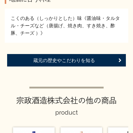
イベント情報TOP
新商品・おすすめ商品
こくのある（しっかりとした）味《醤油味・タルタ
ル・チーズなど（唐揚げ、焼き肉、すき焼き、酢
豚、チーズ ）》
季節の商品
イベント情報
蔵元の歴史やこだわりを知る
宗政酒造株式会社の他の商品
地酒蔵元会WEB展示会
地酒蔵元会利酒会
product
美味しい地酒の選び方
地酒蔵元会とは