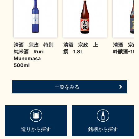
お問い合わせ
清酒 宗政 特別
清酒 宗政 上
清酒 宗政
純米酒 Ruri
撰 1.8L
吟醸酒-15 
Munemasa
500ml
一覧をみる
造りから探す
銘柄から探す