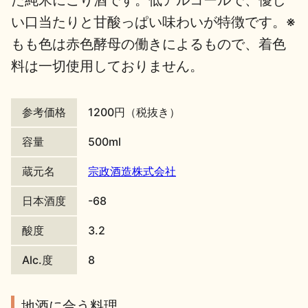
た純米にごり酒です。低アルコールで、優し
い口当たりと甘酸っぱい味わいが特徴です。※
地酒川柳
地酒小説
もも色は赤色酵母の働きによるもので、着色
料は一切使用しておりません。
参考価格
1200円（税抜き）
日本酒の楽しみ方特集
容量
500ml
蔵元名
宗政酒造株式会社
地酒・イベント情報
日本酒度
-68
酸度
3.2
Alc.度
8
地酒に合う料理