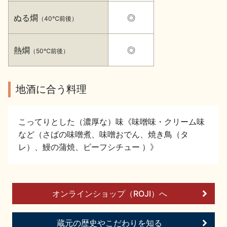
イベント情報TOP
新商品・おすすめ商品
ぬる燗
◎
（40℃前後）
熱燗
◎
（50℃前後）
地酒に合う料理
季節の商品
イベント情報
こってりとした（濃厚な）味《味噌味・クリーム味
など（さばの味噌煮、味噌おでん、焼き鳥（タ
レ）、鰻の蒲焼、ビーフシチュー ）》
地酒蔵元会WEB展示会
地酒蔵元会利酒会
オンラインショップ（ROJI）へ
美味しい地酒の選び方
蔵元の歴史やこだわりを知る
地酒蔵元会とは