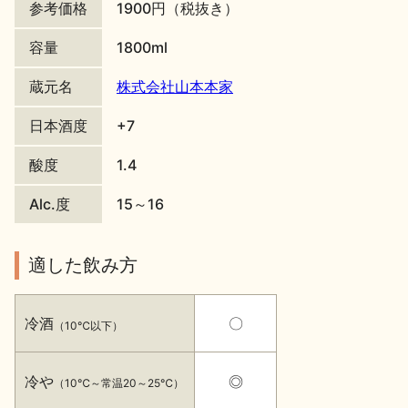
参考価格
1900円（税抜き）
地酒川柳
地酒小説
容量
1800ml
蔵元名
株式会社山本本家
日本酒度
+7
酸度
1.4
日本酒の楽しみ方特集
Alc.度
15～16
地酒・イベント情報
適した飲み方
冷酒
〇
（10℃以下）
冷や
◎
（10℃～常温20～25℃）