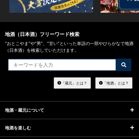
地酒（日本酒）フリーワード検索
“おとこやま”や“男”、”甘い”といった単語の一部やひらがなで地酒
（日本酒）を検索していただけます。
検
索
す
る
「蔵元」とは？
「地酒」とは？
地酒・蔵元について
地酒を楽しむ