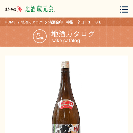
HOME
地酒カタログ
清酒金印 神聖 辛口 １．８Ｌ
会員登録
ログイン
地酒カタログ
sake catalog
地酒・蔵元について
蔵元紀行
地酒カタログ