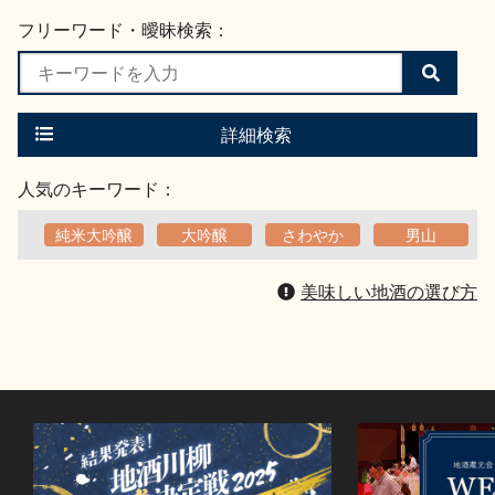
フリーワード・曖昧検索：
検
索
す
る
詳細検索
人気のキーワード：
純米大吟醸
大吟醸
さわやか
男山
美味しい地酒の選び方