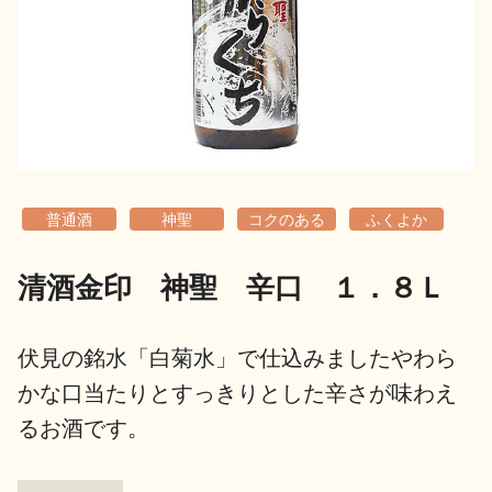
地酒用語集
地酒解体新書
お楽しみコンテンツ
普通酒
神聖
コクのある
ふくよか
清酒金印 神聖 辛口 １．８Ｌ
歳時記
地酒蔵元会検定
伏見の銘水「白菊水」で仕込みましたやわら
かな口当たりとすっきりとした辛さが味わえ
るお酒です。