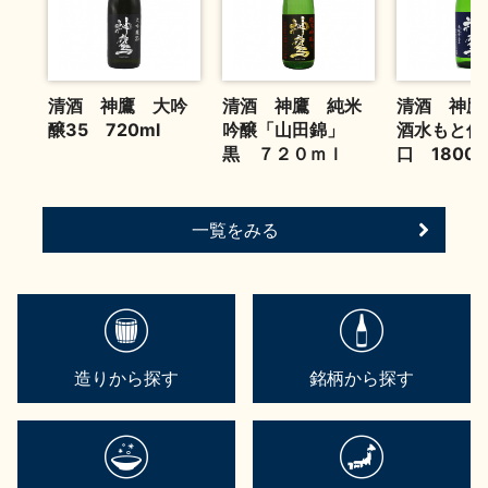
清酒 神鷹 大吟
清酒 神鷹 純米
清酒 神鷹
醸35 720ml
吟醸「山田錦」
酒水もと仕
黒 ７２０ｍｌ
口 1800
一覧をみる
造りから探す
銘柄から探す