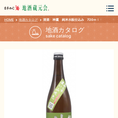
HOME
地酒カタログ
清酒 神鷹 純米水酛仕込み 720ｍｌ
会員登録
ログイン
地酒カタログ
sake catalog
地酒・蔵元について
蔵元紀行
地酒カタログ