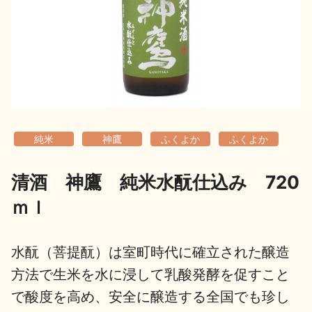
地酒用語集
地酒解体新書
お楽しみコンテンツ
純米
神鷹
ふくよか
ふくよか
清酒 神鷹 純米水酛仕込み 720
ｍｌ
歳時記
地酒蔵元会検定
水酛（菩提酛）は室町時代に確立された醸造
方法で生米を水に浸して乳酸発酵を促すこと
で酸度を高め、安全に醸造する全国でも珍し