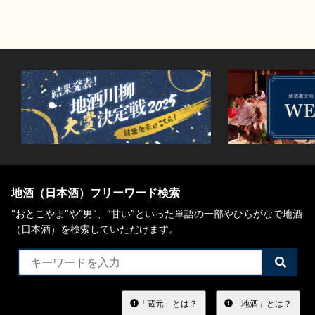
地酒（日本酒）フリーワード検索
“おとこやま”や“男”、”甘い”といった単語の一部やひらがなで地酒
（日本酒）を検索していただけます。
検
索
す
る
「蔵元」とは？
「地酒」とは？