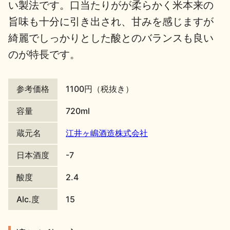
い製法です。口当たりがが柔らかく米本来の
地酒川柳
地酒小説
旨味も十分に引き出され、甘みを感じますが
綺麗でしっかりとした酸とのバランスも良い
のが特長です。
参考価格
1100円（税抜き）
日本酒の楽しみ方特集
容量
720ml
蔵元名
江井ヶ嶋酒造株式会社
地酒・イベント情報
日本酒度
-7
酸度
2.4
Alc.度
15