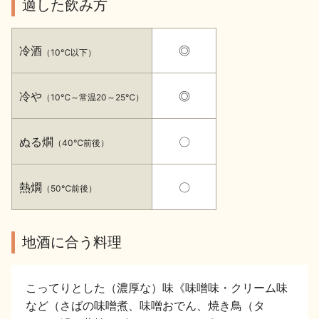
適した飲み方
イベント情報TOP
新商品・おすすめ商品
冷酒
◎
（10℃以下）
冷や
◎
（10℃～常温20～25℃）
季節の商品
イベント情報
ぬる燗
〇
（40℃前後）
熱燗
〇
（50℃前後）
地酒蔵元会WEB展示会
地酒蔵元会利酒会
地酒に合う料理
こってりとした（濃厚な）味《味噌味・クリーム味
美味しい地酒の選び方
など（さばの味噌煮、味噌おでん、焼き鳥（タ
地酒蔵元会とは