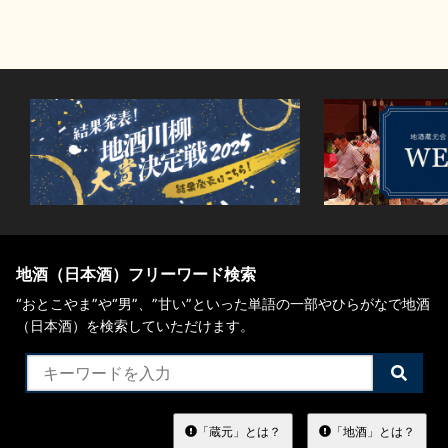
地酒（日本酒）フリーワード検索
“おとこやま”や“男”、”甘い”といった単語の一部やひらがなで地酒
（日本酒）を検索していただけます。
検
索
す
る
「蔵元」とは？
「地酒」とは？