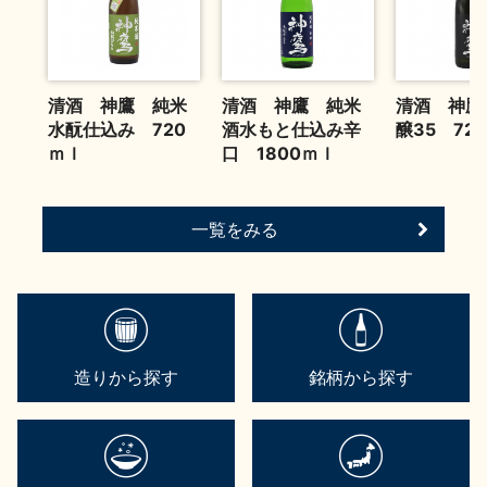
清酒 神鷹 純米
清酒 神鷹 純米
清酒 神鷹
水酛仕込み 720
酒水もと仕込み辛
醸35 720
ｍｌ
口 1800ｍｌ
一覧をみる
造りから探す
銘柄から探す