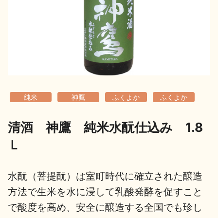
地酒用語集
地酒解体新書
お楽しみコンテンツ
純米
神鷹
ふくよか
ふくよか
清酒 神鷹 純米水酛仕込み 1.8
Ｌ
歳時記
地酒蔵元会検定
水酛（菩提酛）は室町時代に確立された醸造
方法で生米を水に浸して乳酸発酵を促すこと
で酸度を高め、安全に醸造する全国でも珍し