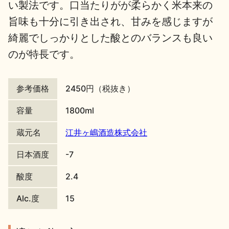
い製法です。口当たりがが柔らかく米本来の
地酒川柳
地酒小説
旨味も十分に引き出され、甘みを感じますが
綺麗でしっかりとした酸とのバランスも良い
のが特長です。
参考価格
2450円（税抜き）
日本酒の楽しみ方特集
容量
1800ml
蔵元名
江井ヶ嶋酒造株式会社
地酒・イベント情報
日本酒度
-7
酸度
2.4
Alc.度
15