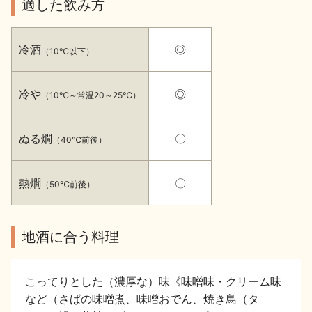
適した飲み方
イベント情報TOP
新商品・おすすめ商品
冷酒
◎
（10℃以下）
冷や
◎
（10℃～常温20～25℃）
季節の商品
イベント情報
ぬる燗
〇
（40℃前後）
熱燗
〇
（50℃前後）
地酒蔵元会WEB展示会
地酒蔵元会利酒会
地酒に合う料理
こってりとした（濃厚な）味《味噌味・クリーム味
美味しい地酒の選び方
など（さばの味噌煮、味噌おでん、焼き鳥（タ
地酒蔵元会とは