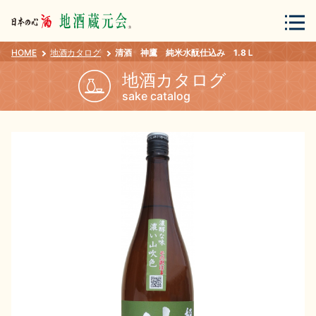
HOME
地酒カタログ
清酒 神鷹 純米水酛仕込み 1.8Ｌ
会員登録
ログイン
地酒カタログ
sake catalog
地酒・蔵元について
蔵元紀行
地酒カタログ