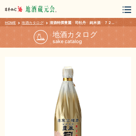
HOME
地酒カタログ
清酒特撰豊麗 司牡丹 純米酒 ７２０ｍｌ
会員登録
ログイン
地酒カタログ
sake catalog
地酒・蔵元について
蔵元紀行
地酒カタログ