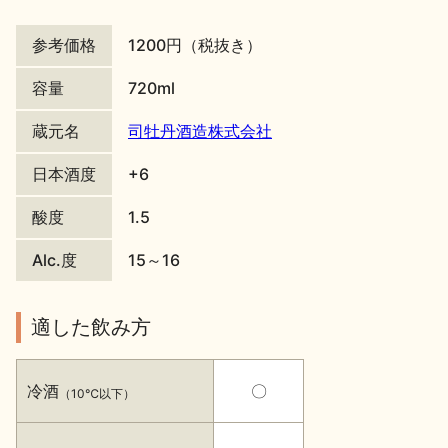
地酒川柳
地酒小説
参考価格
1200円（税抜き）
容量
720ml
蔵元名
司牡丹酒造株式会社
日本酒度
+6
日本酒の楽しみ方特集
酸度
1.5
Alc.度
15～16
地酒・イベント情報
適した飲み方
冷酒
〇
（10℃以下）