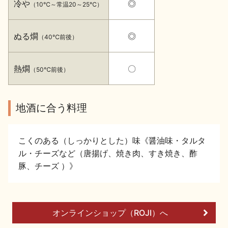
冷や
◎
（10℃～常温20～25℃）
イベント情報TOP
新商品・おすすめ商品
ぬる燗
◎
（40℃前後）
熱燗
〇
（50℃前後）
季節の商品
イベント情報
地酒に合う料理
こくのある（しっかりとした）味《醤油味・タルタ
ル・チーズなど（唐揚げ、焼き肉、すき焼き、酢
豚、チーズ ）》
地酒蔵元会WEB展示会
地酒蔵元会利酒会
美味しい地酒の選び方
オンラインショップ（ROJI）へ
地酒蔵元会とは