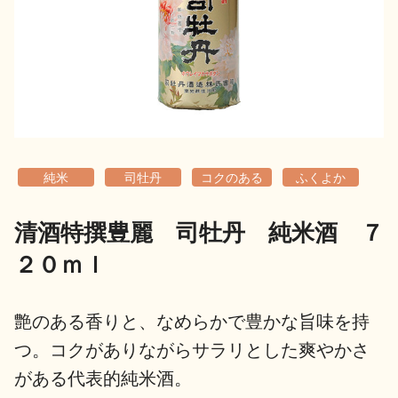
地酒用語集
地酒解体新書
お楽しみコンテンツ
純米
司牡丹
コクのある
ふくよか
清酒特撰豊麗 司牡丹 純米酒 ７
２０ｍｌ
歳時記
地酒蔵元会検定
艶のある香りと、なめらかで豊かな旨味を持
つ。コクがありながらサラリとした爽やかさ
がある代表的純米酒。