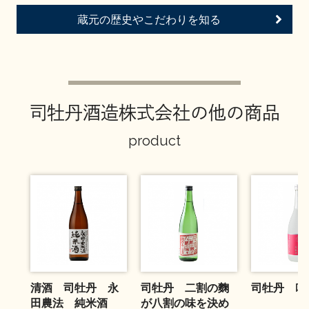
お問い合わせ
蔵元の歴史やこだわりを知る
司牡丹酒造株式会社の他の商品
product
清酒 司牡丹 永
司牡丹 二割の麴
司牡丹 吟
田農法 純米酒
が八割の味を決め