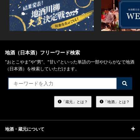
地酒（日本酒）フリーワード検索
“おとこやま”や“男”、”甘い”といった単語の一部やひらがなで地酒
（日本酒）を検索していただけます。
検
索
す
る
「蔵元」とは？
「地酒」とは？
地酒・蔵元について