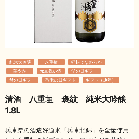
地酒用語集
地酒解体新書
お楽しみコンテンツ
純米大吟醸
八重牆
軽快でなめらか
華やか
元旦祝い酒
父の日ギフト
母の日ギフト
敬老の日ギフト
ギフト（通年）
清酒 八重垣 褒紋 純米大吟醸
歳時記
地酒蔵元会検定
1.8L
兵庫県の酒造好適米「兵庫北錦」を全量使用