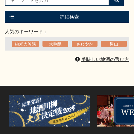
索
す
る
詳細検索
人気のキーワード：
純米大吟醸
大吟醸
さわやか
男山
美味しい地酒の選び方