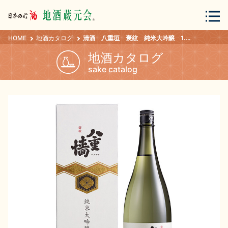
HOME
地酒カタログ
清酒 八重垣 褒紋 純米大吟醸 1.8L
会員登録
ログイン
地酒カタログ
sake catalog
地酒・蔵元について
蔵元紀行
地酒カタログ