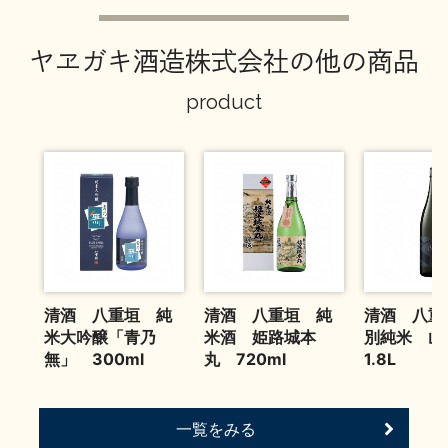
お問い合わせ
ヤヱガキ酒造株式会社の他の商品
product
清酒 八重垣 純
清酒 八重垣 純
清酒 八重
米大吟醸「青乃
米酒 姫路城本
別純米 
無」 300ml
丸 720ml
1.8L
一覧をみる