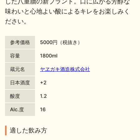
した八重牆の新ブランド。口に広がる芳醇な
味わいと心地よい酸によるキレをお楽しみく
地酒川柳
地酒小説
ださい。
参考価格
5000円（税抜き）
容量
1800ml
日本酒の楽しみ方特集
蔵元名
ヤヱガキ酒造株式会社
日本酒度
+2
地酒・イベント情報
酸度
1.2
Alc.度
16
適した飲み方