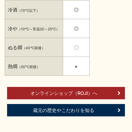
イベント情報TOP
新商品・おすすめ商品
冷酒
◎
（10℃以下）
冷や
◎
（10℃～常温20～25℃）
ぬる燗
〇
（40℃前後）
季節の商品
イベント情報
熱燗
×
（50℃前後）
オンラインショップ（ROJI）へ
地酒蔵元会WEB展示会
地酒蔵元会利酒会
蔵元の歴史やこだわりを知る
美味しい地酒の選び方
地酒蔵元会とは