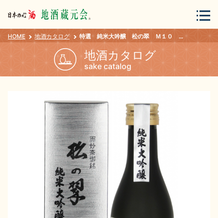
HOME
地酒カタログ
特選 純米大吟醸 松の翠 Ｍ１０ 180ｍｌ
会員登録
ログイン
地酒カタログ
sake catalog
地酒・蔵元について
蔵元紀行
地酒カタログ