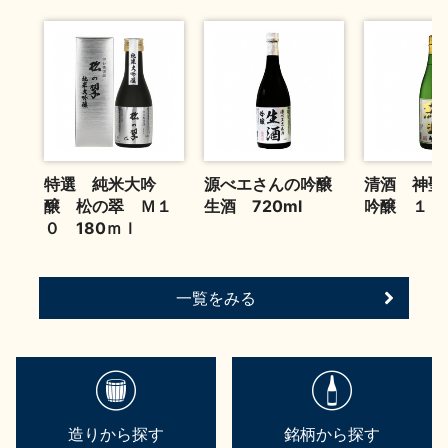
お問い合わせ
特選 純米大吟
源べエさんの吟醸
清酒 神聖
醸 松の翠 Ｍ１
生酒 720ml
吟醸 １．
０ 180ｍｌ
一覧をみる
造りから探す
銘柄から探す