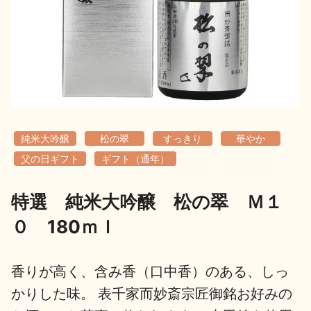
地酒用語集
地酒解体新書
お楽しみコンテンツ
純米大吟醸
松の翠
すっきり
華やか
父の日ギフト
ギフト（通年）
特選 純米大吟醸 松の翠 Ｍ１
歳時記
地酒蔵元会検定
０ 180ｍｌ
香りが高く、含み香（口中香）のある、しっ
かりした味。 表千家而妙斎宗匠御銘お好みの