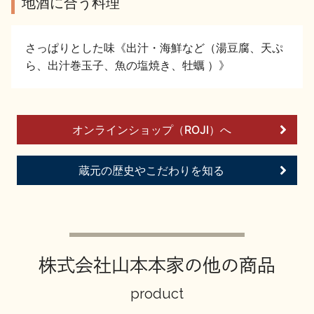
地酒に合う料理
イベント情報TOP
新商品・おすすめ商品
さっぱりとした味《出汁・海鮮など（湯豆腐、天ぷ
ら、出汁巻玉子、魚の塩焼き、牡蠣 ）》
季節の商品
イベント情報
オンラインショップ（ROJI）へ
蔵元の歴史やこだわりを知る
地酒蔵元会WEB展示会
地酒蔵元会利酒会
株式会社山本本家の他の商品
美味しい地酒の選び方
product
地酒蔵元会とは