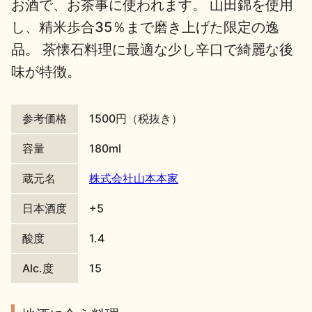
お酒で、お茶事に使われます。 山田錦を使用
地酒川柳
地酒小説
し、精米歩合35％まで磨き上げた限定の逸
品。 茶懐石料理に最適な少し辛口で綺麗な後
味が特徴。
参考価格
1500円（税抜き）
日本酒の楽しみ方特集
容量
180ml
蔵元名
株式会社山本本家
地酒・イベント情報
日本酒度
+5
酸度
1.4
Alc.度
15