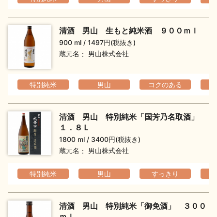
イベント情報TOP
新商品・おすすめ商品
清酒 男山 生もと純米酒 ９００ｍｌ
900 ml
1497円(税抜き)
蔵元名
男山株式会社
季節の商品
イベント情報
特別純米
男山
コクのある
清酒 男山 特別純米「国芳乃名取酒」
１．８Ｌ
1800 ml
3400円(税抜き)
蔵元名
男山株式会社
地酒蔵元会WEB展示会
地酒蔵元会利酒会
特別純米
男山
すっきり
美味しい地酒の選び方
清酒 男山 特別純米「御免酒」 ３００
地酒蔵元会とは
ｍｌ