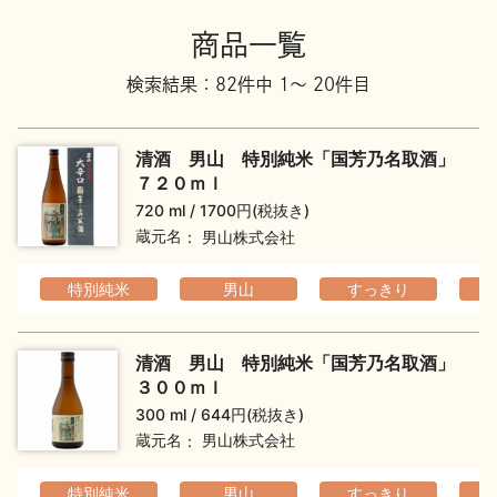
地酒川柳
地酒小説
商品一覧
検索結果：82件中 1～ 20件目
清酒 男山 特別純米「国芳乃名取酒」
７２０ｍｌ
720 ml
1700円(税抜き)
日本酒の楽しみ方特集
蔵元名
男山株式会社
特別純米
男山
すっきり
地酒・イベント情報
清酒 男山 特別純米「国芳乃名取酒」
３００ｍｌ
300 ml
644円(税抜き)
蔵元名
男山株式会社
特別純米
男山
すっきり