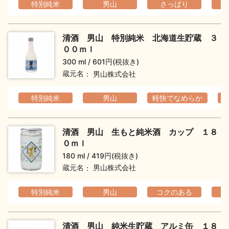
特別純米
男山
さっぱり
清酒 男山 特別純米 北海道生貯蔵 ３
００ｍｌ
300 ml
601円(税抜き)
蔵元名
男山株式会社
特別純米
男山
軽快でなめらか
清酒 男山 生もと純米酒 カップ １８
０ｍｌ
180 ml
419円(税抜き)
蔵元名
男山株式会社
特別純米
男山
コクのある
清酒 男山 純米生貯蔵 アルミ缶 １８