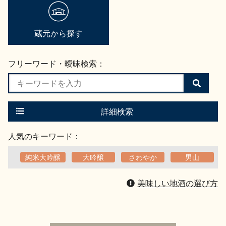
地酒用語集
地酒解体新書
蔵元から探す
フリーワード・曖昧検索：
お楽しみコンテンツ
検
索
す
る
詳細検索
人気のキーワード：
純米大吟醸
大吟醸
さわやか
男山
歳時記
地酒蔵元会検定
美味しい地酒の選び方