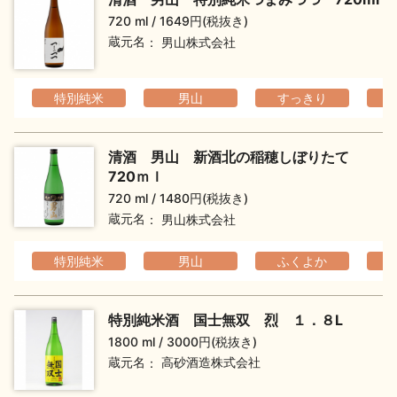
720 ml
1649円(税抜き)
蔵元名
男山株式会社
特別純米
男山
すっきり
清酒 男山 新酒北の稲穂しぼりたて
720ｍｌ
720 ml
1480円(税抜き)
蔵元名
男山株式会社
特別純米
男山
ふくよか
フ
特別純米酒 国士無双 烈 １．８L
1800 ml
3000円(税抜き)
蔵元名
高砂酒造株式会社