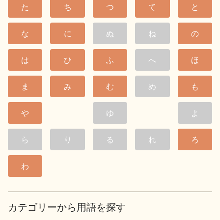
た
ち
つ
て
と
な
に
ぬ
ね
の
は
ひ
ふ
へ
ほ
ま
み
む
め
も
や
ゆ
よ
ら
り
る
れ
ろ
わ
カテゴリーから用語を探す