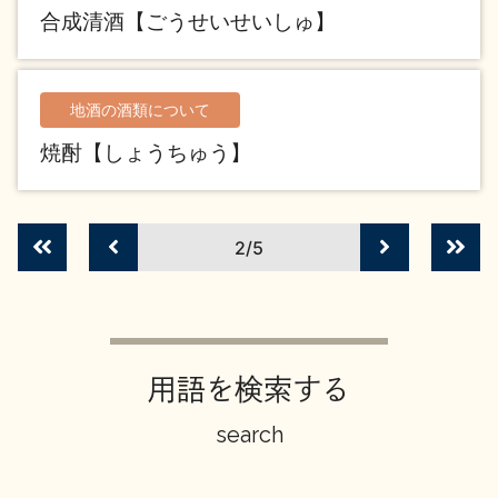
イベント情報TOP
新商品・おすすめ商品
合成清酒【ごうせいせいしゅ】
地酒の酒類について
焼酎【しょうちゅう】
季節の商品
イベント情報
2/5
地酒蔵元会WEB展示会
地酒蔵元会利酒会
用語を検索する
search
美味しい地酒の選び方
地酒蔵元会とは