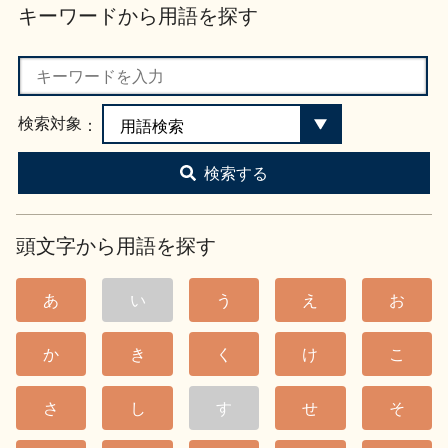
キーワードから用語を探す
お問い合わせ
検索対象
検索する
頭文字から用語を探す
あ
い
う
え
お
か
き
く
け
こ
さ
し
す
せ
そ