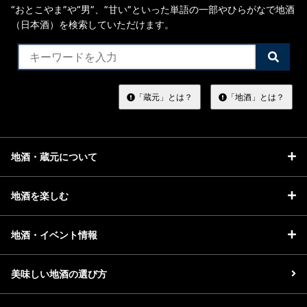
“おとこやま”や“男”、”甘い”といった単語の一部やひらがなで地酒
（日本酒）を検索していただけます。
検
索
す
る
「蔵元」とは？
「地酒」とは？
地酒・蔵元について
地酒を楽しむ
地酒・イベント情報
美味しい地酒の選び方