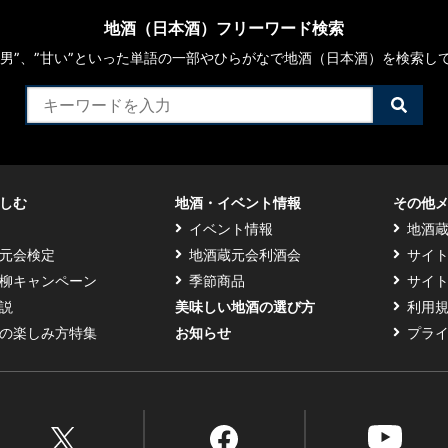
地酒（日本酒）フリーワード検索
や“男”、”甘い”といった単語の一部やひらがなで地酒（日本酒）を検索し
検
索
す
る
しむ
地酒・イベント情報
その他
イベント情報
地酒
元会検定
地酒蔵元会利酒会
サイ
柳キャンペーン
季節商品
サイ
説
美味しい地酒の選び方
利用
の楽しみ方特集
お知らせ
プラ