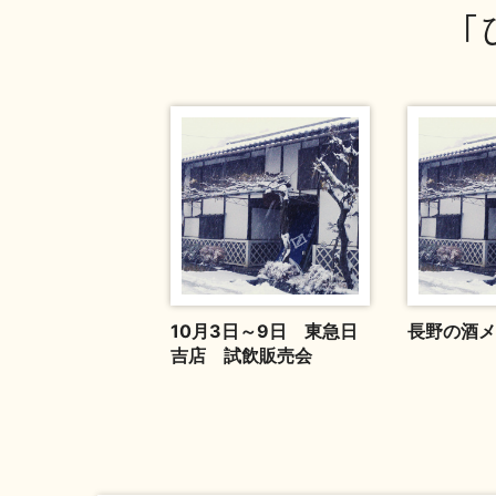
「
10月3日～9日 東急日
長野の酒メ
吉店 試飲販売会