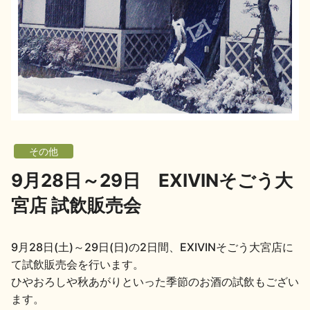
地酒用語集
地酒解体新書
お楽しみコンテンツ
その他
9月28日～29日 EXIVINそごう大
宮店 試飲販売会
歳時記
地酒蔵元会検定
9月28日(土)～29日(日)の2日間、EXIVINそごう大宮店に
て試飲販売会を行います。
ひやおろしや秋あがりといった季節のお酒の試飲もござい
ます。