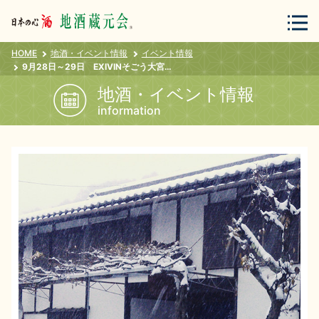
HOME
地酒・イベント情報
イベント情報
会員登録
ログイン
9月28日～29日 EXIVINそごう大宮店 試飲販売会
地酒・イベント情報
information
地酒・蔵元について
蔵元紀行
地酒カタログ