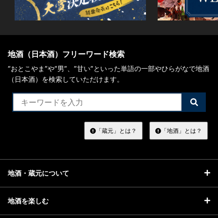
地酒（日本酒）フリーワード検索
“おとこやま”や“男”、”甘い”といった単語の一部やひらがなで地酒
（日本酒）を検索していただけます。
検
索
す
る
「蔵元」とは？
「地酒」とは？
地酒・蔵元について
地酒を楽しむ