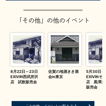
イベント情報TOP
新商品・おすすめ商品
「その他」の他のイベント
季節の商品
イベント情報
8月22日～23日
佐賀の地酒きき酒
5月30日
EXIVIN西武所沢
会in東京
EXIVIN
地酒蔵元会WEB展示会
地酒蔵元会利酒会
店 試飲販売会
店 黒澤酒
販売会
美味しい地酒の選び方
地酒蔵元会とは