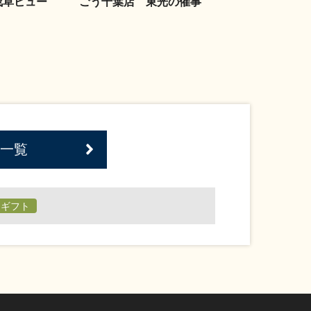
浅草ビュー
ごう千葉店 東光の催事
一覧
日ギフト