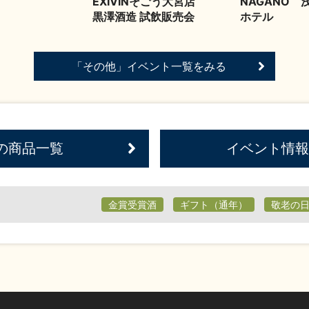
EXIVINそごう大宮店
NAGANO 
黒澤酒造 試飲販売会
ホテル
「その他」イベント一覧をみる
の商品一覧
イベント情報
金賞受賞酒
ギフト（通年）
敬老の