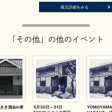
蔵元詳細をみる
「その他」の他のイベント
きき酒会in東
5月30日～31日
YOMOYA