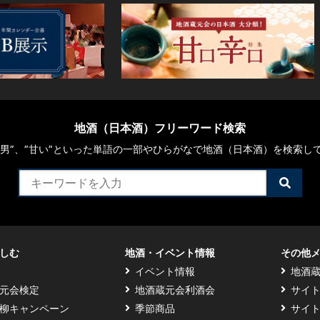
地酒（日本酒）フリーワード検索
や“男”、”甘い”といった単語の一部やひらがなで地酒（日本酒）を検索し
検
索
す
る
しむ
地酒・イベント情報
その他
イベント情報
地酒
元会検定
地酒蔵元会利酒会
サイ
柳キャンペーン
季節商品
サイ