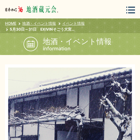
HOME
地酒・イベント情報
イベント情報
会員登録
ログイン
5月30日～31日 EXIVINそごう大宮店 黒澤酒造 試飲販売会
地酒・イベント情報
information
地酒・蔵元について
蔵元紀行
地酒カタログ