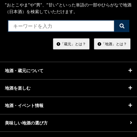
“おとこやま”や“男”、”甘い”といった単語の一部やひらがなで地酒
（日本酒）を検索していただけます。
検
索
す
る
「蔵元」とは？
「地酒」とは？
地酒・蔵元について
地酒を楽しむ
地酒・イベント情報
美味しい地酒の選び方