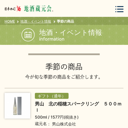
HOME
地酒・イベント情報
季節の商品
会員登録
ログイン
地酒・イベント情報
information
地酒・蔵元について
季節の商品
今が旬な季節の商品をご紹介します。
ギフト（通年）
蔵元紀行
地酒カタログ
男山 北の稲穂スパークリング ５００ｍ
ｌ
500ml
1577円(税抜き)
蔵元名
男山株式会社