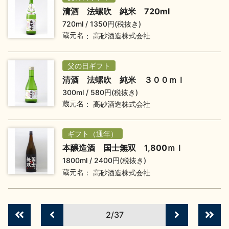
イベント情報TOP
新商品・おすすめ商品
清酒 法螺吹 純米 720ml
720ml
1350円(税抜き)
蔵元名
高砂酒造株式会社
父の日ギフト
清酒 法螺吹 純米 ３００ｍｌ
季節の商品
イベント情報
300ml
580円(税抜き)
蔵元名
高砂酒造株式会社
ギフト（通年）
本醸造酒 国士無双 1,800ｍｌ
1800ml
2400円(税抜き)
地酒蔵元会WEB展示会
地酒蔵元会利酒会
蔵元名
高砂酒造株式会社
美味しい地酒の選び方
2/37
地酒蔵元会とは