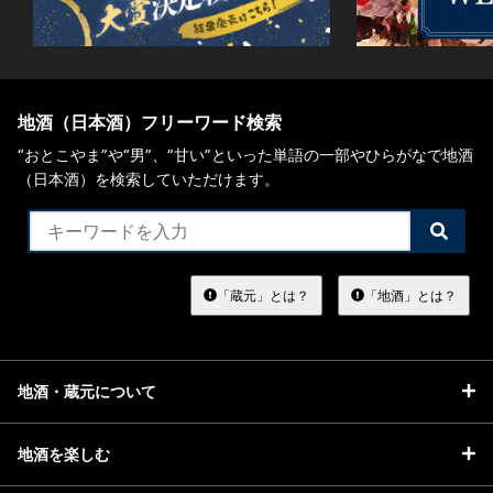
地酒（日本酒）フリーワード検索
“おとこやま”や“男”、”甘い”といった単語の一部やひらがなで地酒
（日本酒）を検索していただけます。
検
索
す
る
「蔵元」とは？
「地酒」とは？
地酒・蔵元について
地酒を楽しむ