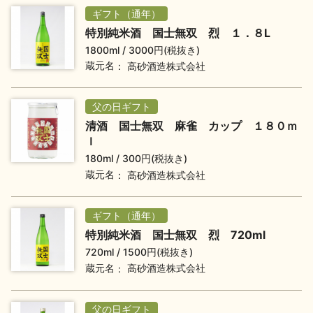
ギフト（通年）
地酒川柳
地酒小説
特別純米酒 国士無双 烈 １．８L
1800ml
3000円(税抜き)
蔵元名
高砂酒造株式会社
父の日ギフト
清酒 国士無双 麻雀 カップ １８０ｍ
日本酒の楽しみ方特集
ｌ
180ml
300円(税抜き)
蔵元名
高砂酒造株式会社
地酒・イベント情報
ギフト（通年）
特別純米酒 国士無双 烈 720ml
720ml
1500円(税抜き)
蔵元名
高砂酒造株式会社
父の日ギフト