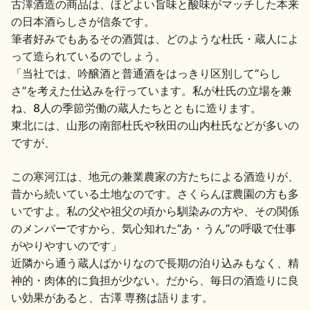
古澤酒造の商品は、ほどよい旨味と酸味がマッチした本来
お問い合わせ
の日本酒らしさが信条です。
筆者好みでもあるその酒質は、どのような杜氏・蔵人によ
って造られているのでしょう。
「当社では、吟醸酒と普通酒をはっきり区別して“らし
さ”を考えた仕込みを行っています。私が杜氏の立場を兼
ね、8人の季節労働の蔵人たちとともに造ります。
東北には、山形の南部杜氏や秋田の山内杜氏などが多いの
ですが、
この寒河江は、地元の兼業農家の方たちによる酒造りが、
昔から続いている土地なのです。さくらんぼ農園の方も多
いですよ。私の父や祖父の頃から馴染みの方や、その関係
のメンバーですから、気心知れた“あ・うん”の呼吸で仕事
がやりやすいのです」
近隣から通う蔵人ばかりなので長期の泊り込みもなく、精
神的・肉体的に負担が少ない。だから、毎日の酒造りに良
い効果があると、古澤 専務は語ります。