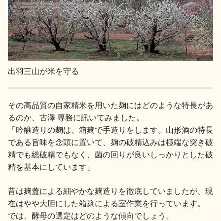
出羽三山が米を守る
その高品質の自家精米を用いた麹にはどのような特長があ
るのか、古澤 専務に訊いてみました。
「吟醸造りの麹は、箱麹で手造りをします。山形酒の特長
である旨味を念頭に置いて、麹の破精込みは極端な突き破
精でも総破精でもなく、菌の回りが良いしっかりとした破
精を基本にしています」
昔は麹蓋による細やかな麹造りを徹底していましたが、現
在はやや大胆にした箱麹による室作業を行っています。
では、酵母の選定はどのような傾向でしょう。