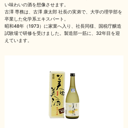
い味わいの酒を想像させます。
地酒川柳
地酒小説
古澤 専務は、古澤 康太郎 社長の実弟で、大学の理学部を
卒業した化学系エキスパート。
昭和48年（1973）に家業へ入り、社長同様、国税庁醸造
試験場で研修を受けました。製造部一筋に、32年目を迎
えています。
日本酒の楽しみ方特集
地酒・イベント情報