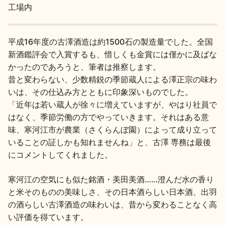
工場内
平成16年度の古澤酒造は約1500石の製造量でした。全国
新酒鑑評会で入賞するも、惜しくも金賞には僅かに及ばな
かったのであろうと、筆者は推察します。
昔と変わらない、少数精鋭の季節蔵人による澤正宗の味わ
いは、その仕込み方とともに印象深いものでした。
「近年は若い蔵人が徐々に増えていますが、やはり社員で
はなく、季節労働の方でやっていきます。それはある意
味、寒河江市が農業（さくらんぼ園）によって成り立って
いることの証しかも知れませんね」と、古澤 専務は最後
にコメントしてくれました。
寒河江の空気にも似た銘酒・美田美酒……澄んだ水の香り
と米そのものの美味しさ、その日本酒らしい日本酒、出羽
の酒らしい古澤酒造の味わいは、昔から変わることなく高
い評価を得ています。