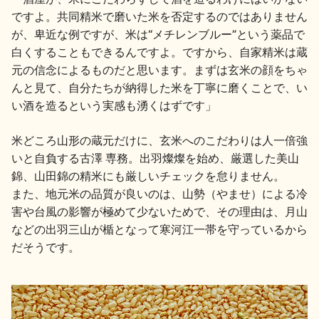
ですよ。共同精米で磨いた米を否定するのではありません
が、卑近な例ですが、米は“メチレンブルー”という薬品で
白くすることもできるんですよ。ですから、自家精米は蔵
元の信念によるものだと思います。まずは玄米の顔をちゃ
んと見て、自分たちが納得した米を丁寧に磨くことで、い
い酒を造るという実感も湧くはずです」
米どころ山形の蔵元だけに、玄米へのこだわりは人一倍強
いと自負する古澤 専務。出羽燦燦を始め、厳選した美山
錦、山田錦の精米にも厳しいチェックを怠りません。
また、地元米の品質が良いのは、山勢（やませ）による冷
害や台風の影響が極めて少ないためで、その理由は、月山
などの出羽三山が楯となって寒河江一帯を守っているから
だそうです。