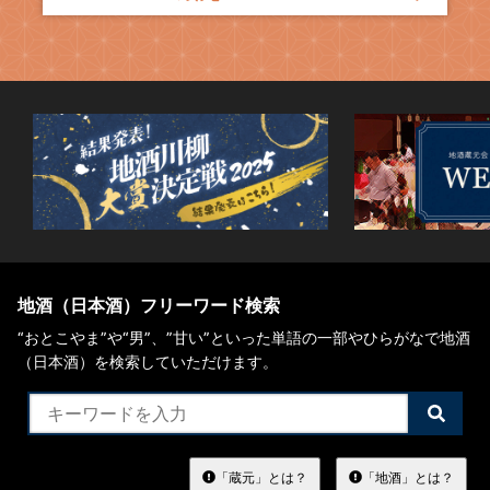
地酒（日本酒）フリーワード検索
“おとこやま”や“男”、”甘い”といった単語の一部やひらがなで地酒
（日本酒）を検索していただけます。
検
索
す
る
「蔵元」とは？
「地酒」とは？