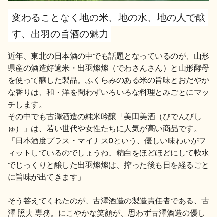
変わることなく地の米、地の水、地の人で醸
地酒用語集
地酒解体新書
す、出羽の旨酒の魅力
近年、東北の日本酒の中でも話題となっているのが、山形
県産の酒造好適米・出羽燦燦（でわさんさん）と山形酵母
お楽しみコンテンツ
を使って醸した製品。ふくらみのある米の旨味とおだやか
な香りは、和・洋を問わずいろいろな料理とみごとにマッ
チします。
その中でも古澤酒造の純米吟醸「美田美酒（びでんびし
ゅ）」は、若い世代や女性たちに人気が高い商品です。
「日本酒度プラス・マイナス0という、優しい味わいがフ
ィットしているのでしょうね。精白をほどほどにして軟水
歳時記
地酒蔵元会検定
でじっくりと醸した出羽燦燦は、搾った後も日を経るごと
に旨味が出てきます」
そう答えてくれたのが、古澤酒造の製造責任者である、古
澤 照夫 専務。にこやかな笑顔が、思わず古澤酒造の優し