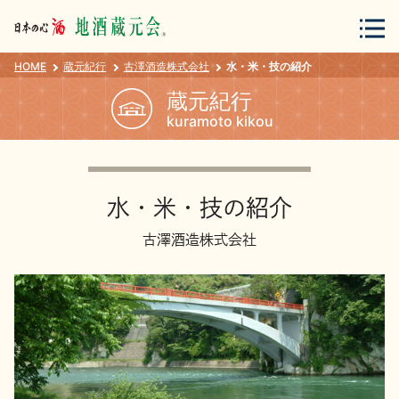
HOME
蔵元紀行
古澤酒造株式会社
水・米・技の紹介
会員登録
ログイン
蔵元紀行
kuramoto kikou
地酒・蔵元について
水・米・技の紹介
古澤酒造株式会社
蔵元紀行
地酒カタログ