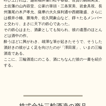
土佐藩の山内容堂、公家の筆頭・三条実美、岩倉具視、長
地酒川柳
地酒小説
州藩尾の木戸孝允、薩摩の大久保利通や西郷隆盛、さらに
は横井小楠、勝海舟、佐久間象山など、錚々たるメンバー
と交わり、まさに天下の鉄心であった。
その鉄心はまた、酒豪としても知られ、彼の遺墨のほとん
どは酒中の作。
酔うほどに興がわき、雄渾な筆が起きたそうで、そうした
日本酒の楽しみ方特集
酒好きの彼がよく足を向けたのが「澤田屋」、いまの三輪
酒造である。
ここに、三輪酒造にのこる、酒にちなんだ彼の一書を紹介
する。
地酒・イベント情報
株式会社三輪酒造の商品