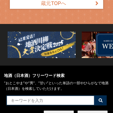
蔵元TOPへ
地酒（日本酒）フリーワード検索
“おとこやま”や“男”、”甘い”といった単語の一部やひらがなで地酒
（日本酒）を検索していただけます。
検
索
す