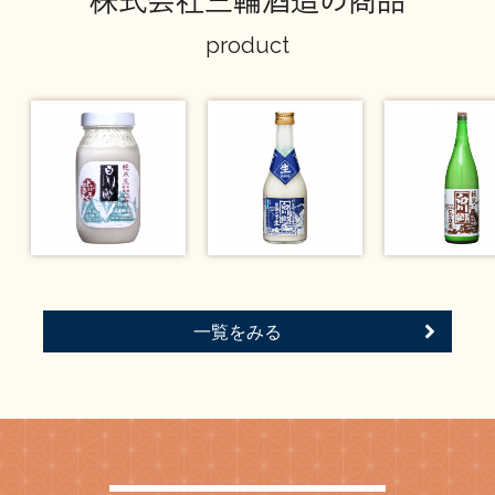
イベント情報TOP
新商品・おすすめ商品
product
季節の商品
イベント情報
一覧をみる
地酒蔵元会WEB展示会
地酒蔵元会利酒会
美味しい地酒の選び方
地酒蔵元会とは