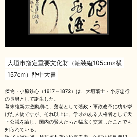
地酒用語集
地酒解体新書
お楽しみコンテンツ
大垣市指定重要文化財（軸装縦105cm×横
157cm）酔中大書
傑物・小原鉄心（1817～1872）は、大垣藩士・小原忠行
歳時記
地酒蔵元会検定
の長男として誕生した。
幕末維新の激動期に、藩老として藩政・軍政改革に功を挙
げた人物ですが、それ以上に、学才のある人格者として天
下公議を論じ、国内の賢人たちと幅広く交遊したことでも
知られている。
呼び上げれば、越前福井藩の松平春嶽、佐賀の鍋島閑叟、