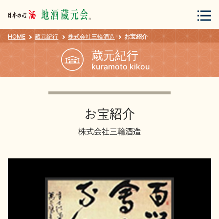
HOME
蔵元紀行
株式会社三輪酒造
お宝紹介
会員登録
ログイン
蔵元紀行
kuramoto kikou
地酒・蔵元について
お宝紹介
株式会社三輪酒造
蔵元紀行
地酒カタログ