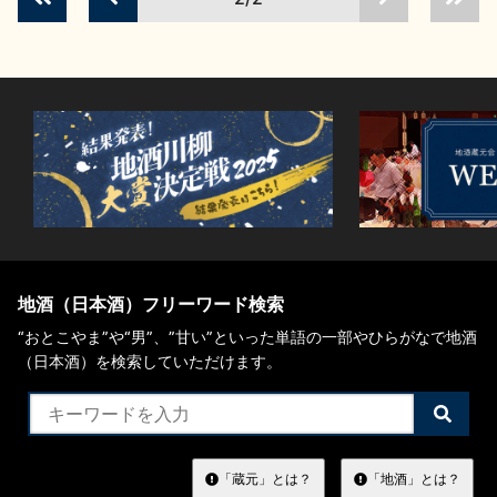
お問い合わせ
地酒（日本酒）フリーワード検索
“おとこやま”や“男”、”甘い”といった単語の一部やひらがなで地酒
（日本酒）を検索していただけます。
検
索
す
る
「蔵元」とは？
「地酒」とは？