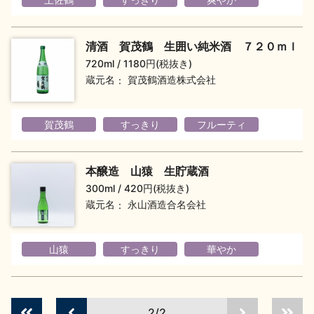
イベント情報TOP
新商品・おすすめ商品
清酒 賀茂鶴 生囲い純米酒 ７２０ｍｌ
720ml
1180円(税抜き)
蔵元名
賀茂鶴酒造株式会社
季節の商品
イベント情報
賀茂鶴
すっきり
フルーティ
本醸造 山猿 生貯蔵酒
300ml
420円(税抜き)
蔵元名
永山酒造合名会社
地酒蔵元会WEB展示会
地酒蔵元会利酒会
山猿
すっきり
華やか
美味しい地酒の選び方
地酒蔵元会とは
2/2