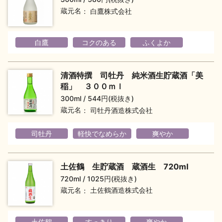
蔵元名
白鷹株式会社
地酒川柳
地酒小説
白鷹
コクのある
ふくよか
清酒特撰 司牡丹 純米酒生貯蔵酒「美
稲」 ３００ｍｌ
日本酒の楽しみ方特集
300ml
544円(税抜き)
蔵元名
司牡丹酒造株式会社
司牡丹
軽快でなめらか
爽やか
地酒・イベント情報
土佐鶴 生貯蔵酒 蔵酒生 720ml
720ml
1025円(税抜き)
蔵元名
土佐鶴酒造株式会社
土佐鶴
すっきり
爽やか