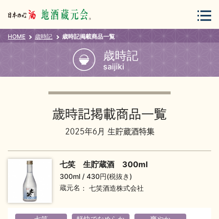
HOME
歳時記
歳時記掲載商品一覧
会員登録
ログイン
歳時記
saijiki
地酒・蔵元について
歳時記掲載商品一覧
2025年6月 生貯蔵酒特集
七笑 生貯蔵酒 300ml
蔵元紀行
地酒カタログ
300ml
430円(税抜き)
蔵元名
七笑酒造株式会社
七笑
軽快でなめらか
爽やか