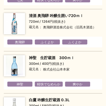
地酒用語集
地酒解体新書
清酒 奥飛騨 吟醸生囲い720ｍｌ
720ml
1264円(税抜き)
蔵元名
奥飛騨酒造株式会社（旧髙木酒造）
お楽しみコンテンツ
奥飛騨
ふくよか
ふくよか
神聖 生貯蔵酒 300ｍｌ
300ml
400円(税抜き)
蔵元名
株式会社山本本家
歳時記
地酒蔵元会検定
神聖
軽快でなめらか
爽やか
白鷹 吟醸生貯蔵酒 0.3L
300ml
580円(税抜き)