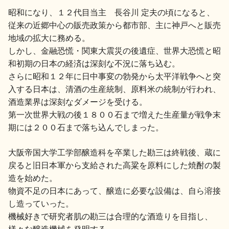
昭和になり、１２代目当主 長谷川 定夫の頃になると、
従来の近郷中心の販売政策から都市部、主に神戸へと販売
地域の拡大に務める。
しかし、金融恐慌・関東大震災の後遺症、世界大恐慌と昭
和初期の日本の経済は深刻な不況に落ち込む。
さらに昭和１２年に日中事変の勃発から太平洋戦争へと突
入する日本は、清酒の生産統制、原料米の統制が行われ、
酒造業界は深刻なダメージを受ける。
第一次世界大戦の後１８００石まで増えた生産量が戦争末
期には２００石まで落ち込んでしまった。
大阪帝国大学工学部醸造科を卒業した勘三は終戦後、蔵に
戻ると旧日本軍から支給された高粱を原料にした焼酎の製
造を始めた。
物資不足の日本にあって、醸造に必要な設備は、自ら溶接
し造っていった。
機械好きで研究者肌の勘三は合理的な酒造りを目指し、
様々な醸造機械を発明する。