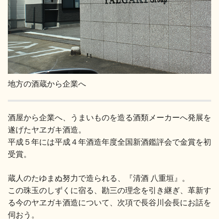
地方の酒蔵から企業へ
酒屋から企業へ、うまいものを造る酒類メーカーへ発展を
遂げたヤヱガキ酒造。
平成５年には平成４年酒造年度全国新酒鑑評会で金賞を初
受賞。
蔵人のたゆまぬ努力で造られる、『清酒 八重垣』。
この珠玉のしずくに宿る、勘三の理念を引き継ぎ、革新す
る今のヤヱガキ酒造について、次項で長谷川会長にお話を
伺おう。