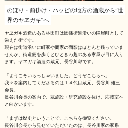
のぼり・前掛け・ハッピの地方の酒蔵から”世
地酒用語集
地酒解体新書
界のヤヱガキ”へ
ヤヱガキ酒造のある林田町は因幡街道沿いの陣屋町として
栄えた街です。
お楽しみコンテンツ
現在は街道沿いに町家や商家の面影はほとんど残っていま
せんが、街道筋を歩くとひときわ趣のある家屋が目に入り
ます。ヤヱガキ酒造の蔵元、長谷川邸です。
「ようこそいらっしゃいました。どうぞこちらへ」
我々を案内してくださるのは１４代目蔵元、長谷川 雄三
会長。
歳時記
地酒蔵元会検定
長谷川会長の案内で、蔵施設・研究施設を抜け、応接室へ
と向かいます。
「まずは歴史ということで、こちらを御覧ください。」
長谷川会長から見せていただいたのは、長谷川家の家系