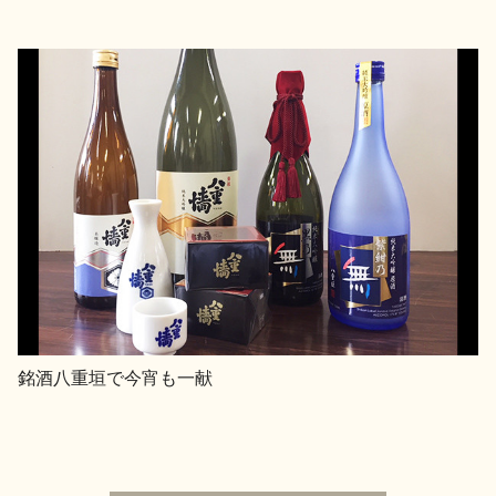
銘酒八重垣で今宵も一献