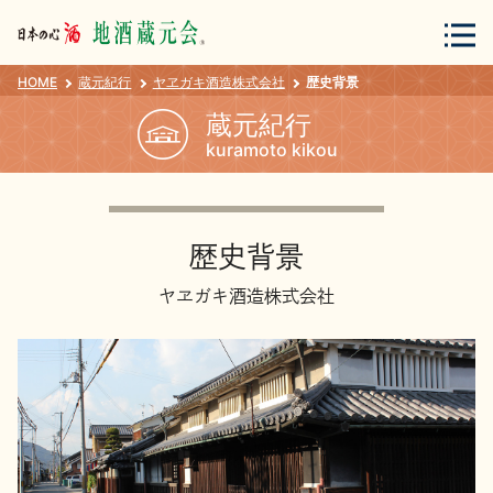
HOME
蔵元紀行
ヤヱガキ酒造株式会社
歴史背景
会員登録
ログイン
蔵元紀行
kuramoto kikou
地酒・蔵元について
歴史背景
ヤヱガキ酒造株式会社
蔵元紀行
地酒カタログ