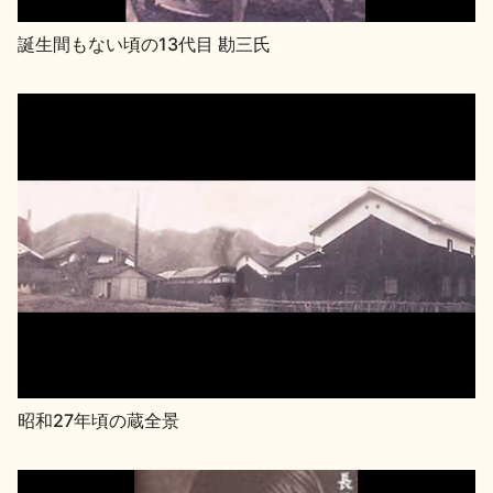
誕生間もない頃の13代目 勘三氏
昭和27年頃の蔵全景