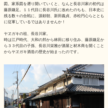
図。家系図を遡り開いていくと、なんと長谷川家の初代は
地酒川柳
地酒小説
藤原鎌足。１１代目に長谷川氏に改めたのちも、日本史に
残る数々の合戦に、源頼朝、新田義貞、赤松円心らととも
に従軍しているではありませんか！
ヤヱガキの祖、長谷川家。
時は江戸時代、大和の邦から林田に移り住み、藤原鎌足か
ら３３代目の子孫、長谷川栄雅が酒屋と材木商を開くこと
日本酒の楽しみ方特集
からヤヱガキ酒造の歴史が始まったのです。
地酒・イベント情報