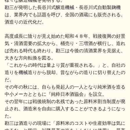
勘三が発明した長谷川式醸造機械・長谷川式自動製麹機
は、業界内でも話題を呼び、全国の酒蔵にも販売される。
酒造りの近代化だ。
高度成長に陰りが見え始めた昭和４８年、戦後復興の好景
気・清酒需要の拡大から、桶売り・三増酒が横行し、造れ
ば売れる時代も終わり、勘三は今後の清酒業界を見据え、
大きな方向転換を図る。
「これからの時代は量より質が重視される。」と、自社の
造りを機械造りから脱却、昔ながらの造りに切り替えたの
だ。
その年の秋には、自らも発起人の一人となり純米酒を造る
中小メーカとともに『純粋日本酒協会』を設立。
その翌年には戦後統制の名残であった原料米割当制度が廃
止され、酒造米を自由に購入することができるようになっ
た。
勘三は酒造りの現場に「原料米のコストや生産効率は気に