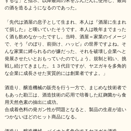
するな」と指示、以降最高の米をふんだんに使用し、最高
の酒を造るようになるのであった。
「先代は酒屋の息子として生まれ、本人は『酒屋に生まれ
て損した』と嘆いていたそうです。本人は晩年までまった
く酒も飲めなかったですし。当時、酒屋＝家業のイメージ
で、そう『のぼり、前掛け、ハッピ』の世界ですよね。そ
んな家業に縛られるのが嫌だった、それを破壊し企業へと
発展させたいとおもっていたのでしょう。規制と戦い、挑
戦し続けてきました。１３代目ですが、ヤヱガキを多角的
な企業に成長させた実質的には創業者ですよ。」
酒造り、醸造機械の販売を行う一方で、まじめな技術者で
もあった勘三は、酒造技術の応用で培養した紅麹菌から食
用天然色素の抽出に成功。
合成着色料の発ガン性が問題となると、製品の生産が追い
つかないほどのヒット商品になる。
酒造り、醸造機械、バイオと多角化するヤヱガキ酒造。