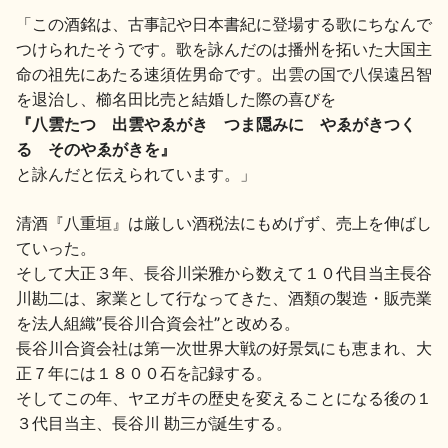
「この酒銘は、古事記や日本書紀に登場する歌にちなんで
つけられたそうです。歌を詠んだのは播州を拓いた大国主
命の祖先にあたる速須佐男命です。出雲の国で八俣遠呂智
を退治し、櫛名田比売と結婚した際の喜びを
『八雲たつ 出雲やゑがき つま隠みに やゑがきつく
る そのやゑがきを』
と詠んだと伝えられています。」
清酒『八重垣』は厳しい酒税法にもめげず、売上を伸ばし
ていった。
そして大正３年、長谷川栄雅から数えて１０代目当主長谷
川勘二は、家業として行なってきた、酒類の製造・販売業
を法人組織”長谷川合資会社”と改める。
長谷川合資会社は第一次世界大戦の好景気にも恵まれ、大
正７年には１８００石を記録する。
そしてこの年、ヤヱガキの歴史を変えることになる後の１
３代目当主、長谷川 勘三が誕生する。