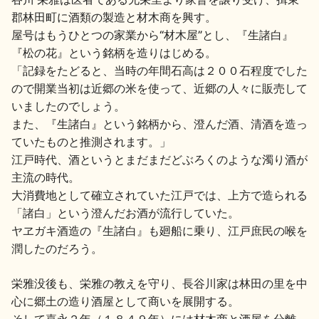
郡林田町に酒類の製造と材木商を興す。
屋号はもうひとつの家業から“材木屋”とし、『生諸白』
『松の花』という銘柄を造りはじめる。
「記録をたどると、当時の年間石高は２００石程度でした
ので開業当初は近郷の米を使って、近郷の人々に販売して
いましたのでしょう。
また、『生諸白』という銘柄から、澄んだ酒、清酒を造っ
ていたものと推測されます。」
江戸時代、酒というとまだまだどぶろくのような濁り酒が
主流の時代。
大消費地として確立されていた江戸では、上方で造られる
「諸白」という澄んだお酒が流行していた。
ヤヱガキ酒造の『生諸白』も廻船に乗り、江戸庶民の喉を
潤したのだろう。
栄雅没後も、栄雅の教えを守り、長谷川家は林田の里を中
心に郷土の造り酒屋として商いを展開する。
そして嘉永２年（１８４９年）には材木商と酒屋を分離。