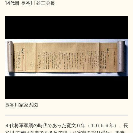
14代目 長谷川 雄三会長
お問い合わせ
長谷川家家系図
４代将軍家綱の時代であった寛文６年（１６６６年）、長
谷川 栄雅は医者である兄栄里より家督を譲り受け、揖東