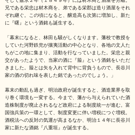
兄である栄忠は材木商を、弟である栄郡は造り酒屋をそれ
ぞれ継ぐ。この頃になると、醸造高も次第に増加し、新た
に『曙』という酒銘も誕生する。
「幕末になると、林田も騒がしくなります。藩校で教授を
していた河野鉄兜が攘夷活動の中心となり、各地の文人た
ちがこの地に集まり、活動を行なっていました。栄忠と親
交があったようで、当家の酒に『箙』という酒銘をいただ
きました。箙とは矢を入れて背中に背負うもので、長谷川
家の酒の切れ味を表した銘であったのでしょう。」
幕末の動乱も過ぎ、明治政府が誕生すると、酒造業界を取
り巻く環境も一変する。今まで、藩から与えられていた酒
造株制度が廃止されるなど政府による制度統一が進む。富
国強兵策の一環として、制度変更に伴い増税につぐ増税。
酒税法への反対の気運が高まるなか、明治１４年に長谷川
家に新たな酒銘『八重垣』が誕生する。