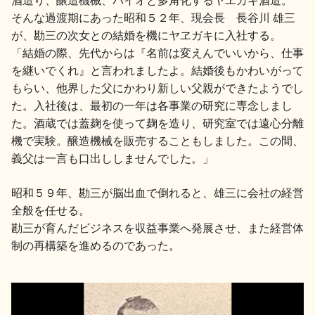
そんな過渡期にあった昭和５２年、現会長 長谷川 雄三
が、勘三の次女との結婚を機にヤヱガキに入社する。
「結婚の際、先代からは『名前は変えんでいいから、仕事
を継いでくれ』と言われましたよ。結婚後もかわいがって
もらい、他界した父にかわり新しい父親ができたようでし
た。入社後は、最初の一年は各事業の研究に専念しまし
た。酒蔵では蓋麹を使って麹を造り、研究室では遠心分離
機で実験。醸造機械を販売することもしました。この間、
義父は一言も口出ししませんでした。」
昭和５９年、勘三が脳出血で倒れると、雄三に会社の経営
全般を任せる。
勘三が育んだビジネスを収益事業へ発展させ、また経営体
制の再構築を進めるのであった。