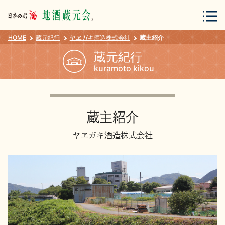
HOME
蔵元紀行
ヤヱガキ酒造株式会社
蔵主紹介
会員登録
ログイン
蔵元紀行
kuramoto kikou
地酒・蔵元について
蔵主紹介
ヤヱガキ酒造株式会社
蔵元紀行
地酒カタログ