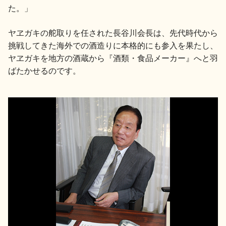
イベント情報TOP
新商品・おすすめ商品
た。」
ヤヱガキの舵取りを任された長谷川会長は、先代時代から
挑戦してきた海外での酒造りに本格的にも参入を果たし、
ヤヱガキを地方の酒蔵から『酒類・食品メーカー』へと羽
ばたかせるのです。
季節の商品
イベント情報
地酒蔵元会WEB展示会
地酒蔵元会利酒会
美味しい地酒の選び方
地酒蔵元会とは