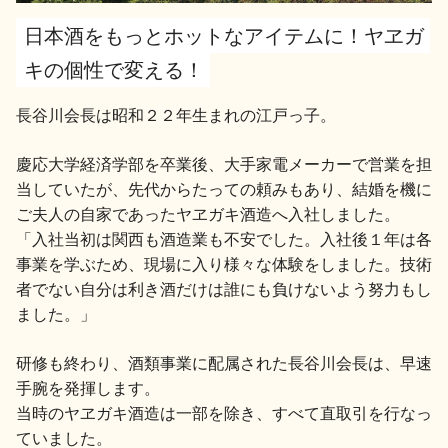
日本酒をもっとホットなアイテムに！ヤヱガ
地酒用語集
地酒解体新書
キの個性で変える！
長谷川会長は昭和２２年生まれの江戸っ子。
お楽しみコンテンツ
慶応大学経済学部を卒業後、大手家電メーカーで営業を担
当していたが、先代からたっての頼みもあり、結婚を機に
ご夫人の自家であったヤヱガキ酒造へ入社しました。
「入社当初は関西も酒造業も不安でした。入社後１年は各
事業を学ぶため、現場に入り様々な体験をしました。技術
者でない自分は利き酒だけは誰にも負けないよう努力もし
ました。」
歳時記
地酒蔵元会検定
研修も終わり、酒類事業に配属された長谷川会長は、早速
手腕を発揮します。
当時のヤヱガキ酒造は一部を除き、すべて直取引を行なっ
ていました。