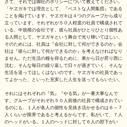
さて、それでは御社のポリシーについて教えてください。
「ヤヱガキでは理念として、『ベストな人間集団』である
ことを掲げています。ヤヱガキは４つのグループから成り
立っています。それぞれが５０人程度の社員で構成されて
いる、中規模の会社です。彼ら社員がひとりひとり個性あ
る人間として、ヤヱガキという舞台で光り輝いてほしい、
そのためには、社員は『会社に対して何ができるのか』会
社は『彼らに対して何ができるのか』を考えなければなり
ません。ただ生活の糧を得るために、東から日が昇り西に
沈む、そんな毎日の繰り返しで日々が過ぎていく、そんな
生活を送ってほしくはないのです。ヤヱガキの社員であっ
てよかった、といった充実した人生を送ってもらいたい。
それにはそれぞれの『気』『やる気』が一番大事なんで
す。グループがそれぞれ５０人前後の社員で構成されてい
るのにも、１人が各人の個性を見抜き活かせるのは６～７
人くらいが限界であると考えるからです。私がいて、７人
のヘッドがいる。１人のヘッドに対して６人の部下がい