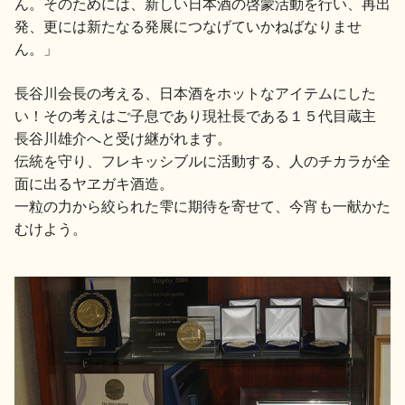
ん。そのためには、新しい日本酒の啓蒙活動を行い、再出
発、更には新たなる発展につなげていかねばなりませ
ん。」
長谷川会長の考える、日本酒をホットなアイテムにした
い！その考えはご子息であり現社長である１５代目蔵主
長谷川雄介へと受け継がれます。
伝統を守り、フレキッシブルに活動する、人のチカラが全
面に出るヤヱガキ酒造。
一粒の力から絞られた雫に期待を寄せて、今宵も一献かた
むけよう。