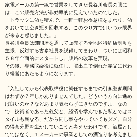
家電メーカの第一線で営業をしてきた長谷川会長の眼に
地酒川柳
地酒小説
は、この販売方法が非効率的に見えていたのでした。
「トラックに酒を積んで、一軒一軒お得意様をまわり、酒
をおいては空き瓶を回収する、このやり方ではいつか限界
が来ると感じました。」
長谷川会長は卸問屋を通して販売する全地区特約店制度を
主張、反対する古参社員を説得してまわり、ついには昭和
５８年全面的にスタートし、販路の改革を実現。
日本酒の楽しみ方特集
その後、専務取締役に就任し、脳出血で倒れた義父に代わ
り経営にあたるようになります。
地酒・イベント情報
「入社してから代表取締役に就任するまでの引き継ぎ期間
はわずか７年しかありませんでした。どういう方向に進め
ば良いのか？などあまり教わらずにきたのですよ。なの
で、技術者であった義父と、経済を学んできた私とではス
タイルも異なる、だから同じ事をやっていてもダメ。自分
の得意分野を生かしていこうと考えたわけです。酒屋とし
てではなく、１メーカーの事業としての酒造りを考えまし