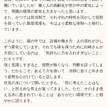
イベント情報TOP
新商品・おすすめ商品
働いていましたが、働く人の高齢化や世の中の変化によっ
て、周囲の環境の変化も大きかったと思います。
また、かつては担当制で、それぞれの特性を活かして役割
を担っていた製造現場も、今はより柔軟な体制へと移行し
ています。
このように、蔵の中では、設備や働き方、人の流れが少し
季節の商品
イベント情報
ずつ変化しています。それでも味を保つために白崎さんが
大切にしているのは、「気持ちに力を入れすぎないこと」
だそうです。
強く意識しすぎると、視野が狭くなり、判断を誤ってしま
う。だからこそ、あえて力を抜いて、冷静に造りと向き合
う姿勢を心がけていると話します。
地酒蔵元会WEB展示会
地酒蔵元会利酒会
伏見の水について聞いたときも、「特に考えたことはな
い」と控えめな答えが返ってきました。ただ、そのまま使
える水に恵まれていることは「ありがたい環境です」と穏
美味しい地酒の選び方
やかに語ります。
地酒蔵元会とは