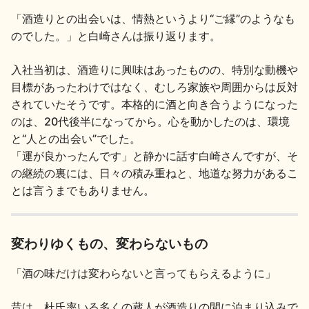
「酒造りとの出会いは、情熱というより“ご縁”のようなも
地酒川柳
地酒小説
のでした。」と白崎さんは振り返ります。
入社当初は、酒造りに興味はあったものの、特別な動機や
目標があったわけではなく、むしろ家族や周囲からは反対
されていたそうです。本格的に酒と向き合うようになった
のは、20代後半になってから。心を動かしたのは、環境
日本酒の楽しみ方特集
と“人との出会い”でした。
「運が良かったんです」と静かに話す白崎さんですが、そ
の継続の裏には、日々の積み重ねと、地道な努力があるこ
とは言うまでもありません。
地酒・イベント情報
変わりゆくもの、変わらないもの
「酒の味だけは変わらないと言ってもらえるように」
昔は、杜氏率いる多くの蔵人が酒造りの間に泊まり込みで