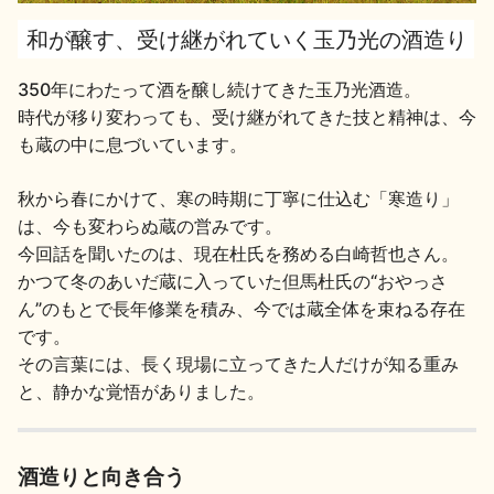
和が醸す、受け継がれていく玉乃光の酒造り
地酒用語集
地酒解体新書
350年にわたって酒を醸し続けてきた玉乃光酒造。
時代が移り変わっても、受け継がれてきた技と精神は、今
も蔵の中に息づいています。
お楽しみコンテンツ
秋から春にかけて、寒の時期に丁寧に仕込む「寒造り」
は、今も変わらぬ蔵の営みです。
今回話を聞いたのは、現在杜氏を務める白崎哲也さん。
かつて冬のあいだ蔵に入っていた但馬杜氏の“おやっさ
ん”のもとで長年修業を積み、今では蔵全体を束ねる存在
です。
歳時記
地酒蔵元会検定
その言葉には、長く現場に立ってきた人だけが知る重み
と、静かな覚悟がありました。
酒造りと向き合う