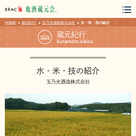
HOME
蔵元紀行
玉乃光酒造株式会社
水・米・技の紹介
会員登録
ログイン
蔵元紀行
kuramoto kikou
地酒・蔵元について
水・米・技の紹介
玉乃光酒造株式会社
蔵元紀行
地酒カタログ