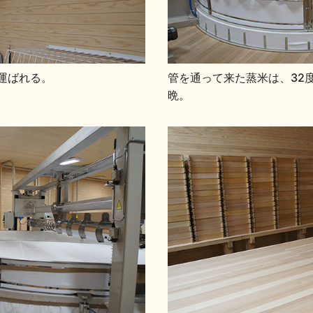
運ばれる。
管を通って来た蒸米は、32
晩。