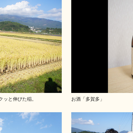
クッと伸びた稲。
お酒「多賀多」