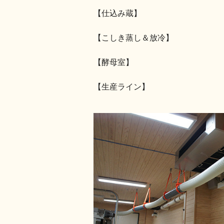
【仕込み蔵】
【こしき蒸し＆放冷】
【酵母室】
【生産ライン】