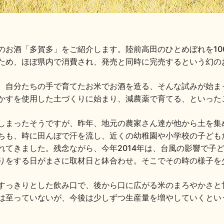
のお酒「多賀多」をご紹介します。陸前高田のひとめぼれを10
ため、ほぼ県内で消費され、発売と同時に完売するという幻の
、自分たちの手で育てたお米でお酒を造る、そんな試みが始ま
かすを使用した土づくりに始まり、減農薬で育てる、といった
しまったそうですが、昨年、地元の農家さん達が他から土を集
ちも、時に田んぼで汗を流し、近くの幼稚園や小学校の子ども
れてきました。残念ながら、今年2014年は、台風の影響で子
りをする日がまさに取材日と鉢合わせ。そこでその時の様子を
すっきりとした飲み口で、後から口に広がる米のまろやかさと
は至っていないが、今後は少しずつ生産量を増やしていくとい