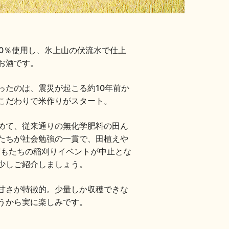
0％使用し、氷上山の伏流水で仕上
お酒です。
ったのは、震災が起こる約10年前か
こだわりで米作りがスタート。
めて、従来通りの無化学肥料の田ん
たちが社会勉強の一貫で、田植えや
どもたちの稲刈りイベントが中止とな
少しご紹介しましょう。
甘さが特徴的。少量しか収穫できな
うから実に楽しみです。