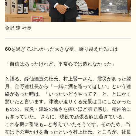
金野 連 社長
60を過ぎてぶつかった大きな壁、乗り越えた先には
「自信はあったけれど、平常心では造れなかった」
と語る、酔仙酒造の杜氏、村上賢一さん。震災があった翌
月、金野連社長から「一緒に酒を造ってほしい」という連
絡があった時は、「いったいどうやって？」と、とにかく
驚いたと言います。津波が迫りくる光景は目にしなかった
ものの、震災・津波の怖さを痛いほど肌で感じ、精神的に
も参っていた。 さらに、現役で頑張る齢は過ぎている。
これを機に引退も…と考えていたそうです。そのため、当
初はその声かけを断ったという村上杜氏。ところが、社長