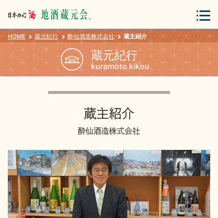
HOME
蔵元紀行
酔仙酒造株式会社
蔵主紹介
会員登録
ログイン
蔵元紀行
kuramoto kikou
地酒・蔵元について
蔵主紹介
酔仙酒造株式会社
蔵元紀行
地酒カタログ