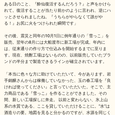
ある日のこと、『酔仙復活するんだろう？』と声をかけら
地酒川柳
地酒小説
れて。復活することが当たり前かのように言われ、逆にハ
ッとさせられましたね。『うちらがやらなくて誰がや
る！』お尻に火をつけられた瞬間です」
その後、震災と同年の10月1日に例年通りの「雪っこ」を
販売。翌年の8月には大船渡市に新工場が完成。年内に
は、従来通りの作り方で仕込みを開始するまでに至りま
日本酒の楽しみ方特集
す。現在、焼酎工場はないものの、以前販売していたブラ
ンドの半分まで製造できるラインが確立されています。
地酒・イベント情報
「本当に色々な方に助けていただいて、今があります。岩
手銘醸さんからは稼働していなかった、玉の春工場を『良
ければ使ってください』と言っていただいた。そこで、主
力商品である『雪っこ』を作ることができました。その
間、新しい工場探しに奔走。 以前と変わらない、氷上山
系の水質である、ここを貸していただけることに。“水”は
酒造りの要。地図を見ると分かるのですが、水源を同じく