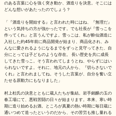
のある言葉に心を強く突き動か、酒造りを決意。そこには
どんな想いがあたったのでしょう？
「『酒造りを開始する』と言われた時にはね、『無理だ』
という気持ちの方が強かったです。でも社長が『雪っこを
作ってくれ』と言うんですよ。雪っこは、私が酔仙酒造に
入社した約45年前に商品開発が始まり、商品化され、み
んなに愛されるようになるまでをずっと見守ってきた、自
分にとっては子どものような存在。 長い歴史を共に成長
してきた雪っこ。そう言われてしまうとね、やらずにはい
られないですよ。それに、地元の人から、『切らさないで
くれ』と言われましてね。そうした言葉が、自分を奮い立
たせる原動力にもなりました」
村上杜氏の決意とともに蔵人たちが集結。岩手銘醸の玉の
春工場にて、悪戦苦闘の日々が始まります。本来、寒い時
期に造り始めるお酒。ところが真夏の熱い時期に毎日蔵に
通いつめて造ったというのだから、その苦労も推し量れる