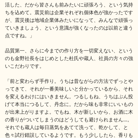
活した、だから皆さんも前みたいに頑張ろう、という気持
お問い合わせ
ちを込めて。震災前は企業それぞれ個体色が強かったです
が、震災後は地域企業体みたいになって、みんなで頑張っ
ていきましょう、という意識が強くなったのは以前と違う
点ですね。」
品質第一、さらに今までの作り方を一切変えない、という
のも金野社長をはじめとした杜氏や蔵人、社員の方々の強
いこだわりです。
「前と変わらず手作り。うちは昔ながらの方法でずっとや
ってきて、それが一番美味しいと分かっているから、それ
を変えるわけにはいきません。つるしもね、うちはぶん投
げて本当につるして、丹念に。だから味も非常にいいもの
が出来上がりますよ。でもね、木が新しいから、お酒に木
の香りがついてしまうのはどうしても避けられません…。
それでも蔵人は毎日蒸気をあてて洗って、乾かして、と
色々試行錯誤しているようです。もう少ししたら、香りも