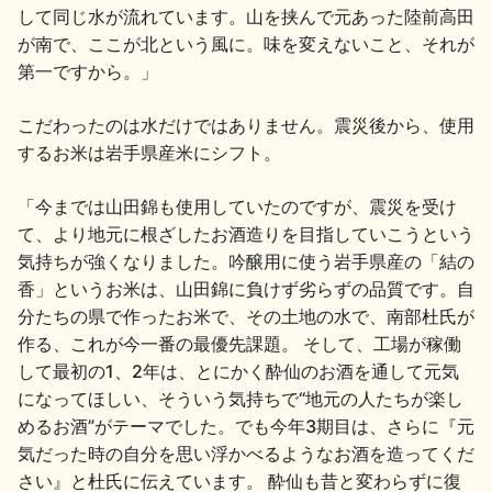
イベント情報TOP
新商品・おすすめ商品
して同じ水が流れています。山を挟んで元あった陸前高田
が南で、ここが北という風に。味を変えないこと、それが
第一ですから。」
こだわったのは水だけではありません。震災後から、使用
するお米は岩手県産米にシフト。
季節の商品
イベント情報
「今までは山田錦も使用していたのですが、震災を受け
て、より地元に根ざしたお酒造りを目指していこうという
気持ちが強くなりました。吟醸用に使う岩手県産の「結の
香」というお米は、山田錦に負けず劣らずの品質です。自
分たちの県で作ったお米で、その土地の水で、南部杜氏が
作る、これが今一番の最優先課題。 そして、工場が稼働
地酒蔵元会WEB展示会
地酒蔵元会利酒会
して最初の1、2年は、とにかく酔仙のお酒を通して元気
になってほしい、そういう気持ちで“地元の人たちが楽し
めるお酒”がテーマでした。でも今年3期目は、さらに『元
気だった時の自分を思い浮かべるようなお酒を造ってくだ
美味しい地酒の選び方
さい』と杜氏に伝えています。 酔仙も昔と変わらずに復
地酒蔵元会とは