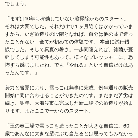
でしょう。
「まずは10年も稼働していない蔵掃除からのスタート。
それは大変でした。それだけで１ヶ月近くはかかっていま
すから。いざ酒造りの段階となれば、自分は他の蔵で造っ
たことがない。全てが初めての体験です。 本当に試行錯
誤でした。そして真夏の暑さ。一歩間違えれば、雑菌が蔓
延してしまう可能性もあって。様々なプレッシャーに、恐
怖すら感じましたね。でも『やれる』という自信だけはあ
ったんです。」
努力と奮闘により、雪っこは無事に完成。例年通りの販売
開始に間に合わせることができたのです。まだまだ苦労は
続き、翌年、大船渡市に完成した新工場での酒造りが始ま
ります。またここで一からのスタート。
「玉の春工場で雪っこを造ったことが大きな自信に。60
歳であんなに大きな壁にぶち当たるとは思ってもみなかっ