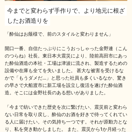
今までと変わらず手作りで、より地元に根ざ
地酒用語集
地酒解体新書
したお酒造りを
「酔仙はお蔭様で、前のスタイルと変わりません」
お楽しみコンテンツ
開口一番、自信たっぷりにこうおっしゃった金野連（こん
のつらね）社長。東日本大震災により、陸前高田市にあっ
た酔仙酒造の本社・工場は津波に流され、製造するための
設備や在庫も全てを失いました。 甚大な被害を受けるな
かで「もうダメだ…」と思った社員も多くいるなか、驚き
の早さで大船渡市に新工場を設立し復活を遂げた酔仙酒
造。そこには金野社長のある想いがありました。
歳時記
地酒蔵元会検定
「今まで紡いできた歴史を次に繋げたい、震災前と変わら
ない日常を取り戻し、酔仙のお酒を好きで待ってくれてい
る人に届けたい。その気持ち一つです。それが原動力とな
り、私を突き動かしました。 また、震災から1か月経った