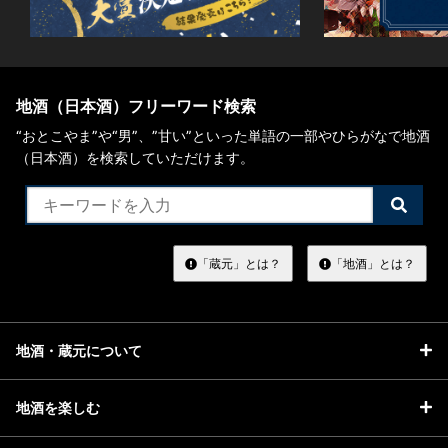
地酒（日本酒）フリーワード検索
“おとこやま”や“男”、”甘い”といった単語の一部やひらがなで地酒
（日本酒）を検索していただけます。
検
索
す
る
「蔵元」とは？
「地酒」とは？
地酒・蔵元について
地酒を楽しむ