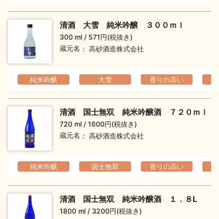
イベント情報TOP
新商品・おすすめ商品
清酒 大雪 純米吟醸 ３００ｍｌ
300 ml
571円(税抜き)
蔵元名
高砂酒造株式会社
純米吟醸
大雪
香りの高い
フ
季節の商品
イベント情報
清酒 国士無双 純米吟醸酒 ７２０ｍｌ
720 ml
1600円(税抜き)
蔵元名
高砂酒造株式会社
地酒蔵元会WEB展示会
地酒蔵元会利酒会
純米吟醸
国士無双
香りの高い
フ
清酒 国士無双 純米吟醸酒 １．８L
美味しい地酒の選び方
1800 ml
3200円(税抜き)
地酒蔵元会とは