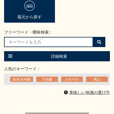
地酒用語集
地酒解体新書
蔵元から探す
フリーワード・曖昧検索：
お楽しみコンテンツ
検
索
す
る
詳細検索
人気のキーワード：
純米大吟醸
大吟醸
さわやか
男山
歳時記
地酒蔵元会検定
美味しい地酒の選び方