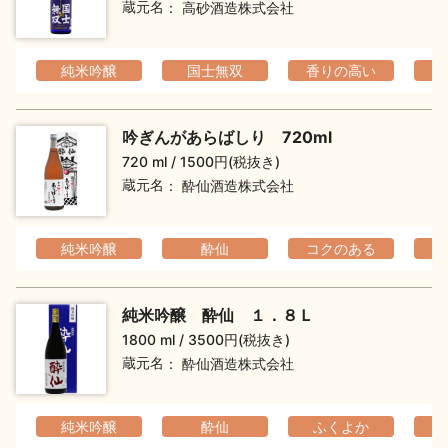
蔵元名
高砂酒造株式会社
お問い合わせ
純米吟醸
国士無双
香りの高い
フ
吟ぎんがあらばしり 720ml
720 ml
1500円(税抜き)
蔵元名
酔仙酒造株式会社
純米吟醸
酔仙
コクのある
純米吟醸 酔仙 １．８Ｌ
1800 ml
3500円(税抜き)
蔵元名
酔仙酒造株式会社
純米吟醸
酔仙
ふくよか