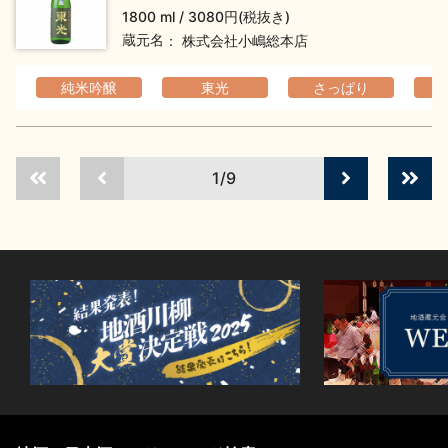
1800 ml
3080円(税抜き)
蔵元名
株式会社小嶋総本店
純米吟醸
東光
さっぱり
1/9