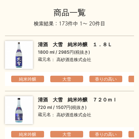
地酒川柳
地酒小説
商品一覧
検索結果：173件中 1～ 20件目
清酒 大雪 純米吟醸 １．８Ｌ
1800 ml
2985円(税抜き)
蔵元名
高砂酒造株式会社
日本酒の楽しみ方特集
純米吟醸
大雪
香りの高い
フ
地酒・イベント情報
清酒 大雪 純米吟醸 ７２０ｍｌ
720 ml
1507円(税抜き)
蔵元名
高砂酒造株式会社
純米吟醸
大雪
香りの高い
フ