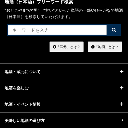
地酒（日本酒）フリーワード検索
“おとこやま”や“男”、”甘い”といった単語の一部やひらがなで地酒
（日本酒）を検索していただけます。
検
索
す
る
「蔵元」とは？
「地酒」とは？
地酒・蔵元について
地酒を楽しむ
地酒・イベント情報
美味しい地酒の選び方