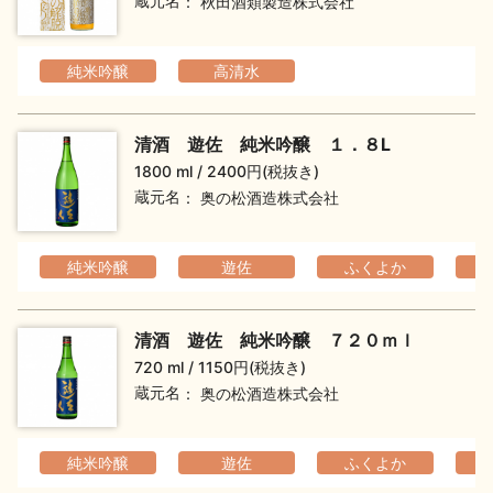
蔵元名
秋田酒類製造株式会社
純米吟醸
高清水
清酒 遊佐 純米吟醸 １．８L
1800 ml
2400円(税抜き)
蔵元名
奥の松酒造株式会社
純米吟醸
遊佐
ふくよか
フ
清酒 遊佐 純米吟醸 ７２０ｍｌ
720 ml
1150円(税抜き)
蔵元名
奥の松酒造株式会社
純米吟醸
遊佐
ふくよか
フ