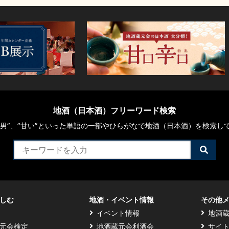
地酒（日本酒）フリーワード検索
や“男”、”甘い”といった単語の一部やひらがなで地酒（日本酒）を検索し
検
索
す
る
しむ
地酒・イベント情報
その他
イベント情報
地酒
元会検定
地酒蔵元会利酒会
サイ