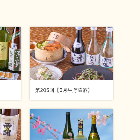
第205回【6月生貯蔵酒】